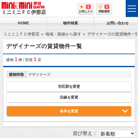
0
0
tog
ミニミニＦＣ伊那店
お気に入り
閲覧履歴
me
HOME
物件検索
お問い合わせ
ミニミニＦＣ伊那店
地域・路線から探す
デザイナーズの賃貸物件一
デザイナーズの賃貸物件一覧
1
1
建物
棟 / 部屋
室
建物特徴
デザイナーズ
市区郡を変更
沿線を変更
条件を変更
並び替え：