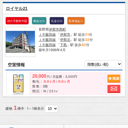
ロイヤル21
仲介手数料半額
敷金ゼロ
礼金ゼロ
駐車場あり
長野県
伊那市
西町
ＪＲ飯田線
「
伊那市
」駅 徒歩
21
分
ＪＲ飯田線
「
伊那北
」駅 徒歩
32
分
ＪＲ飯田線
「
下島
」駅 徒歩
42
分
築年月1996年4月
空室情報
20,000
/ 共益費：3,000円
追加
円
敷/礼：
0.0ヶ月
/
0.0ヶ月
階 数：3階
お問
間/広：1K / 23.1㎡
1
建物
棟中 1～1棟表示