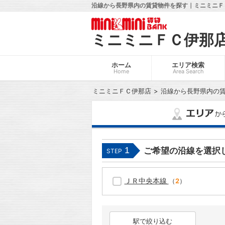
沿線から長野県内の賃貸物件を探す｜ミニミニＦＣ
ミニミニＦＣ伊那
ホーム
エリア検索
Home
Area Search
ミニミニＦＣ伊那店
沿線から長野県内の
1
ご希望の沿線を選択
STEP
ＪＲ中央本線
（
2
）
駅で絞り込む