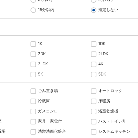
15分以内
指定しない
1K
1DK
2DK
2LDK
3LDK
4K
5K
5DK
ごみ置き場
オートロック
冷蔵庫
床暖房
ガスコンロ
浴室乾燥機
座
家具・家電付
バス・トイレ別
置場
洗髪洗面化粧台
システムキッチン