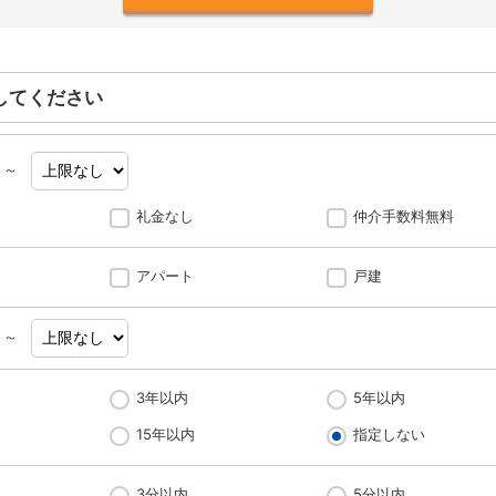
してください
～
礼金なし
仲介手数料無料
アパート
戸建
～
3年以内
5年以内
15年以内
指定しない
3分以内
5分以内