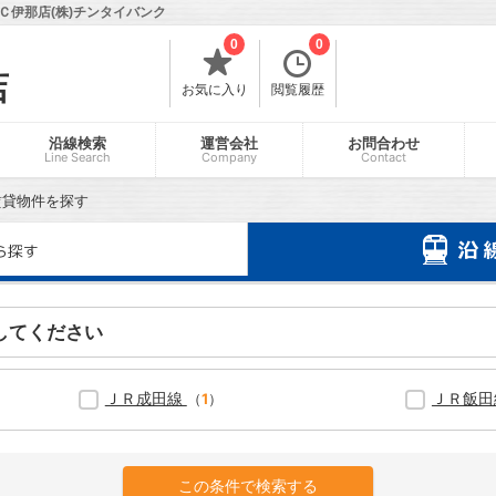
伊那店(株)チンタイバンク
0
0
店
お気に入り
閲覧履歴
沿線検索
運営会社
お問合わせ
Line Search
Company
Contact
賃貸物件を探す
してください
ＪＲ成田線
ＪＲ飯
（
1
）