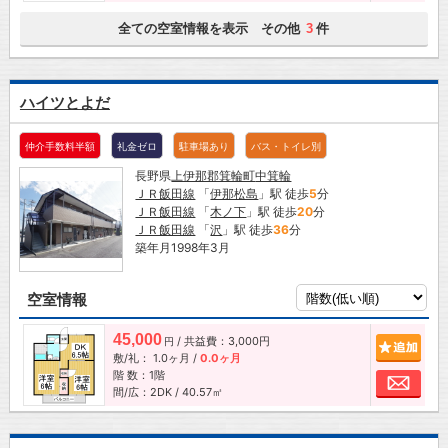
全ての空室情報を表示 その他
件
3
ハイツとよだ
仲介手数料半額
礼金ゼロ
駐車場あり
バス・トイレ別
長野県
上伊那郡箕輪町
中箕輪
ＪＲ飯田線
「
伊那松島
」駅 徒歩
5
分
ＪＲ飯田線
「
木ノ下
」駅 徒歩
20
分
ＪＲ飯田線
「
沢
」駅 徒歩
36
分
築年月1998年3月
空室情報
45,000
/ 共益費：3,000円
追加
円
敷/礼：
1.0ヶ月
/
0.0ヶ月
階 数：1階
お問
間/広：2DK / 40.57㎡