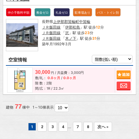
仲介手数料半額
敷金ゼロ
礼金ゼロ
駐車場あり
バス・トイレ別
長野県
上伊那郡箕輪町
中箕輪
ＪＲ飯田線
「
伊那松島
」駅 徒歩
12
分
ＪＲ飯田線
「
沢
」駅 徒歩
23
分
ＪＲ飯田線
「
木ノ下
」駅 徒歩
31
分
築年月1992年3月
空室情報
30,000
/ 共益費：3,000円
追加
円
敷/礼：
0.0ヶ月
/
0.0ヶ月
階 数：2階
お問
間/広：1R / 22.3㎡
77
建物
棟中 1～10棟表示
...
1
2
3
4
7
8
次へ »