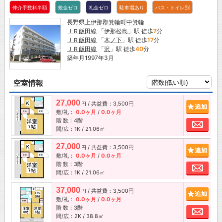
仲介手数料半額
敷金ゼロ
礼金ゼロ
駐車場あり
バス・トイレ別
長野県
上伊那郡箕輪町
中箕輪
ＪＲ飯田線
「
伊那松島
」駅 徒歩
7
分
ＪＲ飯田線
「
木ノ下
」駅 徒歩
17
分
ＪＲ飯田線
「
沢
」駅 徒歩
40
分
築年月1997年3月
空室情報
27,000
/ 共益費：3,500円
追加
円
敷/礼：
0.0ヶ月
/
0.0ヶ月
階 数：4階
お問
間/広：1K / 21.06㎡
27,000
/ 共益費：3,500円
追加
円
敷/礼：
0.0ヶ月
/
0.0ヶ月
階 数：3階
お問
間/広：1K / 21.06㎡
37,000
/ 共益費：3,500円
追加
円
敷/礼：
0.0ヶ月
/
0.0ヶ月
階 数：3階
お問
間/広：2K / 38.8㎡