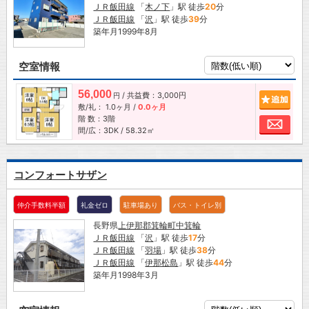
ＪＲ飯田線
「
木ノ下
」駅 徒歩
20
分
ＪＲ飯田線
「
沢
」駅 徒歩
39
分
築年月1999年8月
空室情報
56,000
/ 共益費：3,000円
追加
円
敷/礼：
1.0ヶ月
/
0.0ヶ月
階 数：3階
お問
間/広：3DK / 58.32㎡
コンフォートサザン
仲介手数料半額
礼金ゼロ
駐車場あり
バス・トイレ別
長野県
上伊那郡箕輪町
中箕輪
ＪＲ飯田線
「
沢
」駅 徒歩
17
分
ＪＲ飯田線
「
羽場
」駅 徒歩
38
分
ＪＲ飯田線
「
伊那松島
」駅 徒歩
44
分
築年月1998年3月