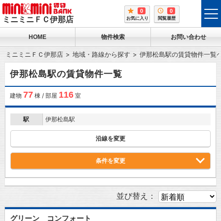
0
0
tog
ミニミニＦＣ伊那店
お気に入り
閲覧履歴
me
HOME
物件検索
お問い合わせ
ミニミニＦＣ伊那店
地域・路線から探す
伊那松島駅の賃貸物件一覧
伊那松島駅の賃貸物件一覧
77
116
建物
棟 / 部屋
室
駅
伊那松島駅
沿線を変更
条件を変更
並び替え：
グリーン コンフォート