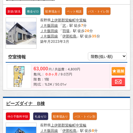
新築/築浅
敷金ゼロ
駐車場あり
ペット相談
バス・トイレ別
長野県
上伊那郡箕輪町
中箕輪
ＪＲ飯田線
「
沢
」駅 徒歩
7
分
ＪＲ飯田線
「
羽場
」駅 徒歩
26
分
ＪＲ飯田線
「
伊那松島
」駅 徒歩
35
分
築年月2023年3月
空室情報
63,000
/ 共益費：4,800円
追加
円
敷/礼：
0.0ヶ月
/
9.0万円
階 数：1階
お問
間/広：1LDK / 50.01㎡
ピーズダイナ B棟
仲介手数料半額
礼金ゼロ
駐車場あり
バス・トイレ別
長野県
上伊那郡箕輪町
中箕輪
ＪＲ飯田線
「
伊那松島
」駅 徒歩
8
分