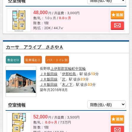
空室情報
48,000
/ 共益費：3,000円
追加
円
敷/礼：
1.0ヶ月
/
0.0ヶ月
階 数：1階
お問
間/広：2DK / 44.7㎡
カーサ アライブ ささやＡ
敷金ゼロ
駐車場あり
バス・トイレ別
長野県
上伊那郡箕輪町
中箕輪
ＪＲ飯田線
「
伊那松島
」駅 徒歩
13
分
ＪＲ飯田線
「
沢
」駅 徒歩
23
分
ＪＲ飯田線
「
木ノ下
」駅 徒歩
33
分
築年月2016年8月
空室情報
52,000
/ 共益費：3,500円
追加
円
敷/礼：
0.0ヶ月
/
7.5万円
階 数：1階
お問