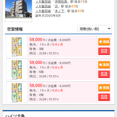
ＪＲ飯田線
「
伊那松島
」駅 徒歩
13
分
ＪＲ飯田線
「
沢
」駅 徒歩
27
分
ＪＲ飯田線
「
木ノ下
」駅 徒歩
31
分
築年月2000年6月
空室情報
59,000
/ 共益費：6,000円
追加
円
敷/礼：
1.5ヶ月
/
0.0ヶ月
階 数：3階
お問
間/広：2LDK / 51.57㎡
59,000
/ 共益費：6,000円
追加
円
敷/礼：
1.5ヶ月
/
0.0ヶ月
階 数：5階
お問
間/広：2LDK / 51.57㎡
58,000
/ 共益費：6,000円
追加
円
敷/礼：
1.5ヶ月
/
0.0ヶ月
階 数：2階
お問
間/広：2LDK / 51.57㎡
ハイツ北島