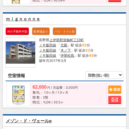
間/広：1LDK / 50.09㎡
ｍｉｇｎｏｎｎｅ
仲介手数料半額
駐車場あり
バス・トイレ別
長野県
上伊那郡箕輪町
三日町
ＪＲ飯田線
「
北殿
」駅 徒歩
22
分
ＪＲ飯田線
「
木ノ下
」駅 徒歩
22
分
ＪＲ飯田線
「
伊那松島
」駅 徒歩
43
分
築年月2017年3月
空室情報
62,000
/ 共益費：3,000円
追加
円
敷/礼：
1.0ヶ月
/
1.0ヶ月
階 数：2階
お問
間/広：1LDK / 33.5㎡
メゾン・ド・ヴェールα