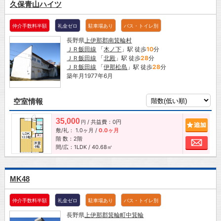
久保青山ハイツ
仲介手数料半額
礼金ゼロ
駐車場あり
バス・トイレ別
長野県
上伊那郡南箕輪村
ＪＲ飯田線
「
木ノ下
」駅 徒歩
10
分
ＪＲ飯田線
「
北殿
」駅 徒歩
28
分
ＪＲ飯田線
「
伊那松島
」駅 徒歩
28
分
築年月1977年6月
空室情報
35,000
/ 共益費：0円
追加
円
敷/礼：
1.0ヶ月
/
0.0ヶ月
階 数：2階
お問
間/広：1LDK / 40.68㎡
MK48
仲介手数料半額
礼金ゼロ
駐車場あり
バス・トイレ別
長野県
上伊那郡箕輪町
中箕輪