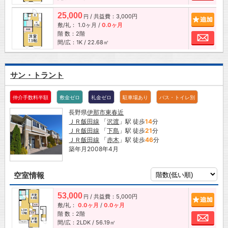
25,000
/ 共益費：3,000円
追加
円
敷/礼：
1.0ヶ月
/
0.0ヶ月
階 数：2階
お問
間/広：1K / 22.68㎡
サン・トラント
仲介手数料半額
敷金ゼロ
礼金ゼロ
駐車場あり
バス・トイレ別
長野県
伊那市
東春近
ＪＲ飯田線
「
沢渡
」駅 徒歩
14
分
ＪＲ飯田線
「
下島
」駅 徒歩
21
分
ＪＲ飯田線
「
赤木
」駅 徒歩
46
分
築年月2008年4月
空室情報
53,000
/ 共益費：5,000円
追加
円
敷/礼：
0.0ヶ月
/
0.0ヶ月
階 数：2階
お問
間/広：2LDK / 56.19㎡