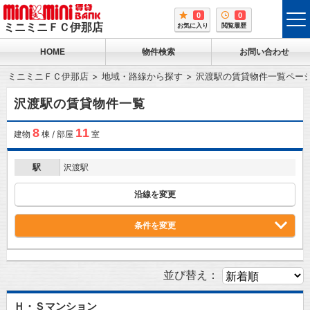
0
0
tog
ミニミニＦＣ伊那店
お気に入り
閲覧履歴
me
HOME
物件検索
お問い合わせ
ミニミニＦＣ伊那店
地域・路線から探す
沢渡駅の賃貸物件一覧ペー
沢渡駅の賃貸物件一覧
8
11
建物
棟 / 部屋
室
駅
沢渡駅
沿線を変更
条件を変更
並び替え：
Ｈ・Ｓマンション