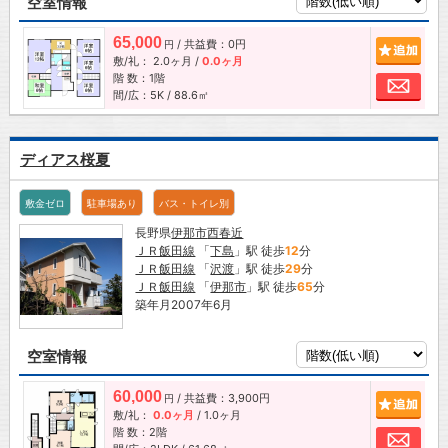
空室情報
65,000
/ 共益費：0円
追加
円
敷/礼：
2.0ヶ月
/
0.0ヶ月
階 数：1階
お問
間/広：5K / 88.6㎡
ディアス桜夏
敷金ゼロ
駐車場あり
バス・トイレ別
長野県
伊那市
西春近
ＪＲ飯田線
「
下島
」駅 徒歩
12
分
ＪＲ飯田線
「
沢渡
」駅 徒歩
29
分
ＪＲ飯田線
「
伊那市
」駅 徒歩
65
分
築年月2007年6月
空室情報
60,000
/ 共益費：3,900円
追加
円
敷/礼：
0.0ヶ月
/
1.0ヶ月
階 数：2階
お問