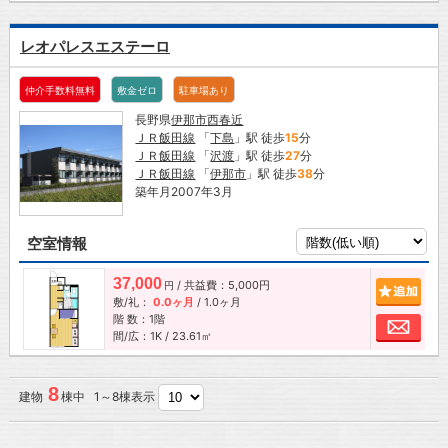
レオパレスエステーロ
仲介手数料無料
敷金ゼロ
駐車場あり
長野県
伊那市
西春近
ＪＲ飯田線
「
下島
」駅 徒歩
15
分
ＪＲ飯田線
「
沢渡
」駅 徒歩
27
分
ＪＲ飯田線
「
伊那市
」駅 徒歩
38
分
築年月2007年3月
空室情報
37,000
/ 共益費：5,000円
追加
円
敷/礼：
0.0ヶ月
/
1.0ヶ月
階 数：1階
お問
間/広：1K / 23.61㎡
8
建物
棟中 1～8棟表示