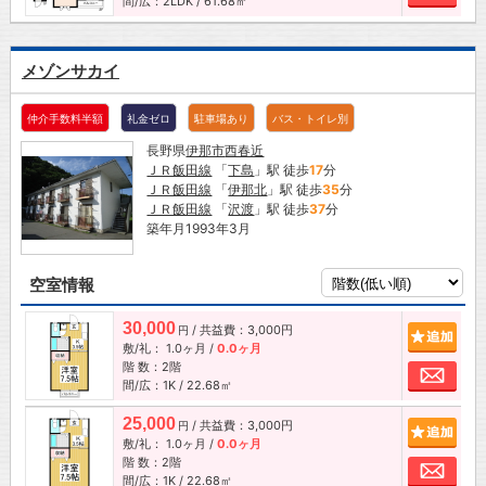
間/広：2LDK / 61.68㎡
メゾンサカイ
仲介手数料半額
礼金ゼロ
駐車場あり
バス・トイレ別
長野県
伊那市
西春近
ＪＲ飯田線
「
下島
」駅 徒歩
17
分
ＪＲ飯田線
「
伊那北
」駅 徒歩
35
分
ＪＲ飯田線
「
沢渡
」駅 徒歩
37
分
築年月1993年3月
空室情報
30,000
/ 共益費：3,000円
追加
円
敷/礼：
1.0ヶ月
/
0.0ヶ月
階 数：2階
お問
間/広：1K / 22.68㎡
25,000
/ 共益費：3,000円
追加
円
敷/礼：
1.0ヶ月
/
0.0ヶ月
階 数：2階
お問
間/広：1K / 22.68㎡