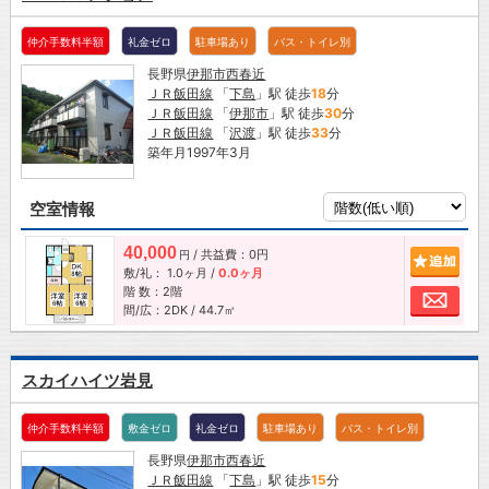
仲介手数料半額
礼金ゼロ
駐車場あり
バス・トイレ別
長野県
伊那市
西春近
ＪＲ飯田線
「
下島
」駅 徒歩
18
分
ＪＲ飯田線
「
伊那市
」駅 徒歩
30
分
ＪＲ飯田線
「
沢渡
」駅 徒歩
33
分
築年月1997年3月
空室情報
40,000
/ 共益費：0円
追加
円
敷/礼：
1.0ヶ月
/
0.0ヶ月
階 数：2階
お問
間/広：2DK / 44.7㎡
スカイハイツ岩見
仲介手数料半額
敷金ゼロ
礼金ゼロ
駐車場あり
バス・トイレ別
長野県
伊那市
西春近
ＪＲ飯田線
「
下島
」駅 徒歩
15
分