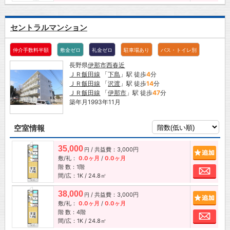
セントラルマンション
仲介手数料半額
敷金ゼロ
礼金ゼロ
駐車場あり
バス・トイレ別
長野県
伊那市
西春近
ＪＲ飯田線
「
下島
」駅 徒歩
4
分
ＪＲ飯田線
「
沢渡
」駅 徒歩
14
分
ＪＲ飯田線
「
伊那市
」駅 徒歩
47
分
築年月1993年11月
空室情報
35,000
/ 共益費：3,000円
追加
円
敷/礼：
0.0ヶ月
/
0.0ヶ月
階 数：1階
お問
間/広：1K / 24.8㎡
38,000
/ 共益費：3,000円
追加
円
敷/礼：
0.0ヶ月
/
0.0ヶ月
階 数：4階
お問
間/広：1K / 24.8㎡