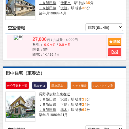
ＪＲ飯田線
「
伊那市
」駅 徒歩
35
分
ＪＲ飯田線
「
沢渡
」駅 徒歩
36
分
築年月1986年4月
空室情報
27,000
/ 共益費：4,000円
追加
円
敷/礼：
0.0ヶ月
/
0.0ヶ月
階 数：1階
お問
間/広：1K / 26.4㎡
田中住宅（東春近）
仲介手数料半額
礼金ゼロ
駐車場あり
ペット相談
バス・トイレ別
長野県
伊那市
東春近
ＪＲ飯田線
「
沢渡
」駅 徒歩
23
分
ＪＲ飯田線
「
下島
」駅 徒歩
24
分
ＪＲ飯田線
「
赤木
」駅 徒歩
62
分
築年月1980年11月