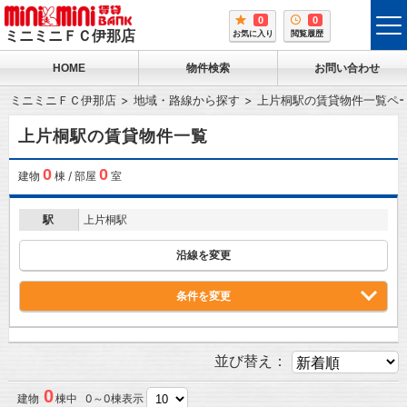
0
0
tog
ミニミニＦＣ伊那店
お気に入り
閲覧履歴
me
HOME
物件検索
お問い合わせ
ミニミニＦＣ伊那店
地域・路線から探す
上片桐駅の賃貸物件一覧ペ
上片桐駅の賃貸物件一覧
0
0
建物
棟 / 部屋
室
駅
上片桐駅
沿線を変更
条件を変更
並び替え：
0
建物
棟中 0～0棟表示