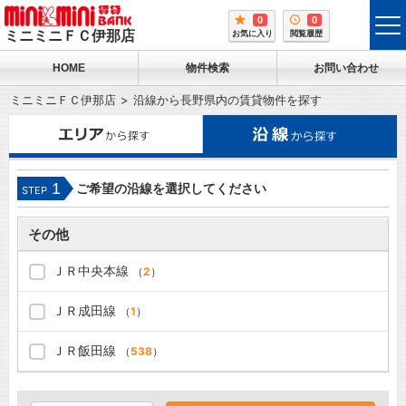
0
0
tog
ミニミニＦＣ伊那店
お気に入り
閲覧履歴
me
HOME
物件検索
お問い合わせ
ミニミニＦＣ伊那店
沿線から長野県内の賃貸物件を探す
1
ご希望の沿線を選択してください
STEP
その他
ＪＲ中央本線
（
2
）
ＪＲ成田線
（
1
）
ＪＲ飯田線
（
538
）