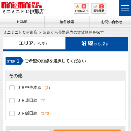
0
0
tog
ミニミニＦＣ伊那店
お気に入り
閲覧履歴
me
HOME
物件検索
お問い合わせ
ミニミニＦＣ伊那店
沿線から長野県内の賃貸物件を探す
1
ご希望の沿線を選択してください
STEP
その他
ＪＲ中央本線
（
2
）
ＪＲ成田線
（
1
）
ＪＲ飯田線
（
543
）