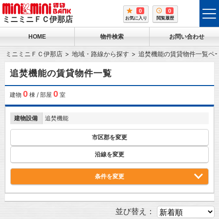
0
0
tog
ミニミニＦＣ伊那店
お気に入り
閲覧履歴
me
HOME
物件検索
お問い合わせ
ミニミニＦＣ伊那店
地域・路線から探す
追焚機能の賃貸物件一覧ペ
追焚機能の賃貸物件一覧
0
0
建物
棟 / 部屋
室
建物設備
追焚機能
市区郡を変更
沿線を変更
条件を変更
並び替え：