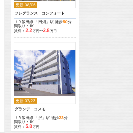
更新 08/06
フレグランス コンフォート
ＪＲ飯田線
「
田畑
」駅 徒歩
50
分
間取り：1K
2.2
2.8
賃料：
〜
万円
万円
2
更新 07/23
グランデ コスモ
ＪＲ飯田線
「
沢
」駅 徒歩
23
分
間取り：1K
5.8
賃料：
万円