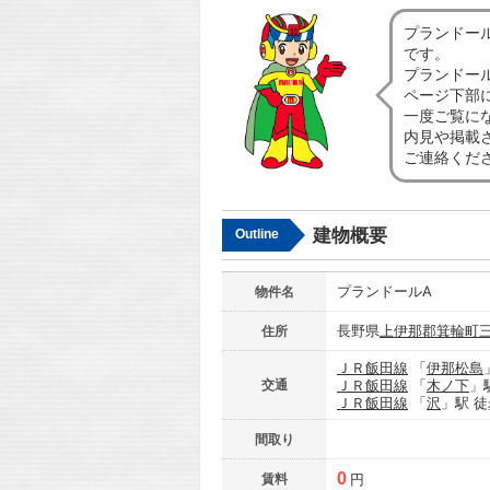
プランドー
です。
プランドー
ページ下部
一度ご覧に
内見や掲載
ご連絡くだ
建物概要
Outline
プランドールA
物件名
長野県
上伊那郡箕輪町
住所
ＪＲ飯田線
「
伊那松島
交通
ＪＲ飯田線
「
木ノ下
」
ＪＲ飯田線
「
沢
」駅 徒
間取り
0
賃料
円