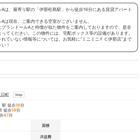
ルAは、最寄り駅の「伊那松島駅」から徒歩16分にある賃貸アパート
ルAは現在、ご案内できる空室がございません。
にプランドールAと特徴が似た物件をご案内しておりますので、是非
なってください。この物件には、宅配ボックス等の設備があります。
されていない情報等については、お気軽に”ミニミニＦＣ伊那店”まで
さい！
三日町
Map
」駅 徒歩
16
分
駅 徒歩
19
分
歩
47
分
面積
共益費