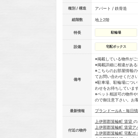
種別 / 構造
アパート / 鉄骨造
総階数
地上2階
特長
駐輪場
設備
宅配ボックス
※掲載している物件が
※掲載詳細に相違があ
※こちらのお部屋情報
てお問い合わせくださ
備考
※駐車場、駐輪場につ
わせをお待ちしていま
※ペット相談可の物件や
ので御注意下さい。お
プランドールA - 毎日
最新情報
上伊那郡箕輪町 賃貸
の
上伊那郡箕輪町 賃貸ア
付近の物件
上伊那郡箕輪町 宅配ボ