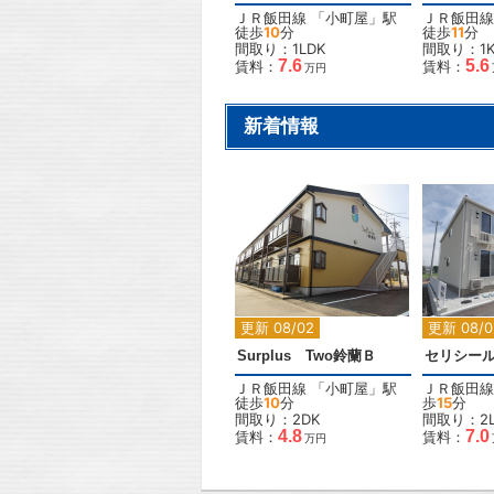
ＪＲ飯田線
「
小町屋
」駅
ＪＲ飯田線
徒歩
10
分
徒歩
11
分
間取り：1LDK
間取り：1
7.6
5.6
賃料：
賃料：
万円
新着情報
2
更新 08/02
更新 08/0
Surplus Two鈴蘭Ｂ
ＪＲ飯田線
「
小町屋
」駅
ＪＲ飯田線
徒歩
10
分
歩
15
分
間取り：2DK
間取り：2L
4.8
7.0
賃料：
賃料：
万円