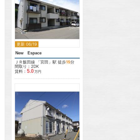
2
更新 06/19
New Espace
ＪＲ飯田線
「
宮田
」駅 徒歩
15
分
間取り：2DK
5.0
賃料：
万円
2