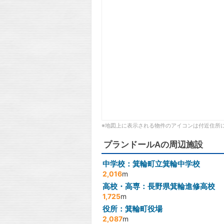
※地図上に表示される物件のアイコンは付近住所
プランドールAの周辺施設
中学校：箕輪町立箕輪中学校
2,016
m
高校・高専：長野県箕輪進修高校
1,725
m
役所：箕輪町役場
2,087
m