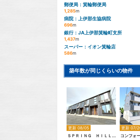
郵便局：箕輪郵便局
1,285
m
病院：上伊那生協病院
696
m
銀行：JA上伊那箕輪町支所
1,437
m
スーパー：イオン箕輪店
586
m
築年数が同じくらいの物件
2
更新 08/05
更新 07/2
ＳＰＲＩＮＧ ＨＩＬＬ駒ヶ根Ｂ
コンフォ