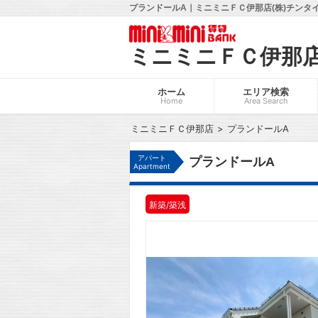
プランドールA｜ミニミニＦＣ伊那店(株)チンタ
ミニミニＦＣ伊那
ホーム
エリア検索
Home
Area Search
ミニミニＦＣ伊那店
プランドールA
アパート
プランドールA
Apartment
新築/築浅