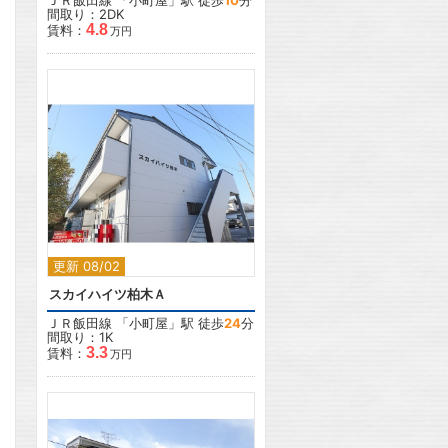
ＪＲ飯田線
「
小町屋
」駅 徒歩
10
分
間取り：2DK
4.8
賃料：
万円
2
更新 08/02
スカイハイツ柏木Ａ
ＪＲ飯田線
「
小町屋
」駅 徒歩
24
分
間取り：1K
3.3
賃料：
万円