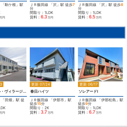
「
駒ケ根
」駅
ＪＲ飯田線
「
沢
」駅 徒歩
7
ＪＲ飯田線
「
沢
」駅 徒歩
8
分
分
K
間取り：1LDK
間取り：1LDK
6.3
6.5
賃料：
賃料：
万円
万円
万円
2
2
2
3
更新 07/24
更新 06/17
セリシール・ヴィラージュA
春日ハイツ
ソレアードⅠ
「
田畑
」駅 徒
ＪＲ飯田線
「
伊那市
」駅
ＪＲ飯田線
「
伊那松島
」駅
徒歩
15
分
徒歩
9
分
DK
間取り：2K
間取り：1LDK
3.7
6.7
賃料：
賃料：
万円
万円
万円