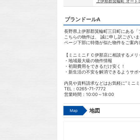
上伊那郡箕輪町 オート
プランドールA
長野県上伊那郡箕輪町三日町にある「プ
こちらの物件は、 誠に申し訳ござい
ページ下部に特徴が似た物件をご案内
【ミニミニＦＣ伊那店に相談するメリ
・地域最大級の物件情報
・初期費用をできるだけ安く！
・新生活の不安を解消できるようサポ
内見や資料請求などはお気軽に”ミニミ
TEL：0265-71-7772
営業時間：10:00～18:00
地図
Map