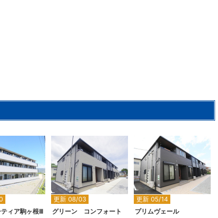
2
2
2
0
更新 08/03
更新 05/14
ーティア駒ヶ根Ⅲ
グリーン コンフォート
プリムヴェール