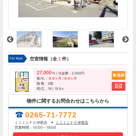
For Rent
空室情報（全
1
件）
27,000
/ 共益費：2,000円
追加
円
敷/礼：
0.0ヶ月
/
0.0ヶ月
階 数：2階
お問
間/広：1R / 19.8㎡
物件に関するお問合わせはこちらから
0265-71-7772
ミニミニＦＣ伊那店
ミニミニＦＣ伊那店
営業時間：10:00～18:00