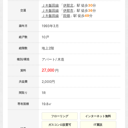
ＪＲ飯田線
「
伊那北
」駅 徒歩
30
分
ＪＲ飯田線
「
伊那市
」駅 徒歩
36
分
交通
ＪＲ飯田線
「
田畑
」駅 徒歩
49
分
1993年3月
築年月
10戸
総戸数
地上2階
総階数
アパート/ 木造
種別/構造
27,000
円
賃料
2,000円
共益費
1R
間取り
19.8㎡
専有面積
フローリング
インターネット無料
ガスコンロ設置可
IT重説