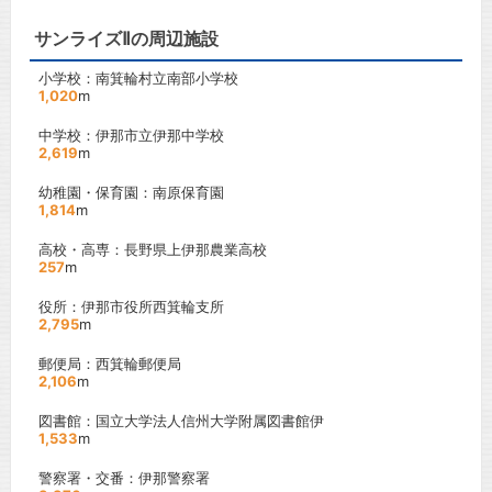
サンライズⅡの周辺施設
小学校：南箕輪村立南部小学校
1,020
m
中学校：伊那市立伊那中学校
2,619
m
幼稚園・保育園：南原保育園
1,814
m
高校・高専：長野県上伊那農業高校
257
m
役所：伊那市役所西箕輪支所
2,795
m
郵便局：西箕輪郵便局
2,106
m
図書館：国立大学法人信州大学附属図書館伊
1,533
m
警察署・交番：伊那警察署