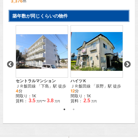
3,376
m
築年数が同じくらいの物件
ンディ
駅 徒歩
万円
セントラルマンション
ハイツＫ
ハミン
ＪＲ飯田線
「
下島
」駅 徒歩
ＪＲ飯田線
「
辰野
」駅 徒歩
ＪＲ飯
4
分
12
分
歩
25
間取り：1K
間取り：1K
間取り
3.5
3.8
2.5
賃料：
〜
賃料：
賃料：
万円
万円
万円