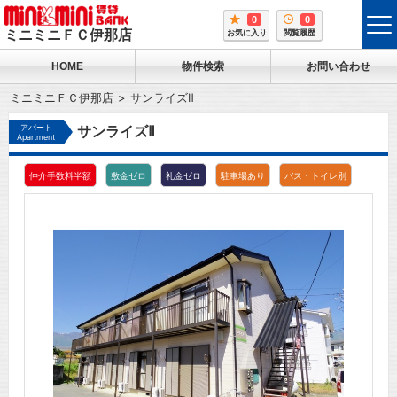
0
0
tog
ミニミニＦＣ伊那店
お気に入り
閲覧履歴
me
HOME
物件検索
お問い合わせ
ミニミニＦＣ伊那店
サンライズⅡ
アパート
サンライズⅡ
Apartment
仲介手数料半額
敷金ゼロ
礼金ゼロ
駐車場あり
バス・トイレ別