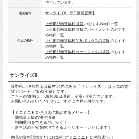
待ちしています。
サンライズⅡ - 毎日情報更新中
最新情報
上伊那郡南箕輪村 賃貸
のおすすめ物件一覧
上伊那郡南箕輪村 賃貸アパートメント
のおすす
め物件一覧
上伊那郡南箕輪村 宅配ボックスの賃貸
のおすす
付近の物件
め物件一覧
上伊那郡南箕輪村 オートロックの賃貸
のおすす
め物件一覧
サンライズⅡ
長野県上伊那郡南箕輪村沢尻にある「サンライズⅡ」は人気の賃
貸アパート（1993年築）です。
こちらの物件は、 08月09日現在、空室が1室ございます。
お問い合わせいただければ、すぐに内見が可能です。
【ミニミニＦＣ伊那店に相談するメリット】
・地域最大級の物件情報
・初期費用をできるだけ安く！
・新生活の不安を解消できるようサポートいたします！
内見や資料請求などはお気軽に”ミニミニＦＣ伊那店”へ！