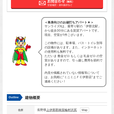
＜単身向けのお値打ちアパート★＞
サンライズⅡは、最寄り駅の「伊那北駅」
から徒歩30分にある賃貸アパートです。
現在、空室が1件ございます。
この物件には、駐車場、バス・トイレ別等
の設備があります。また、インターネット
の使用料も無料です。
ただいま 敷金ゼロ もしくは 礼金ゼロ の空
室がありますので、引っ越し費用を節約で
きます。
内見や掲載されていない情報等について
は、お気軽に”ミニミニＦＣ伊那店”までご
連絡ください！
建物概要
Outline
長野県
上伊那郡南箕輪村
沢尻
Map
住所