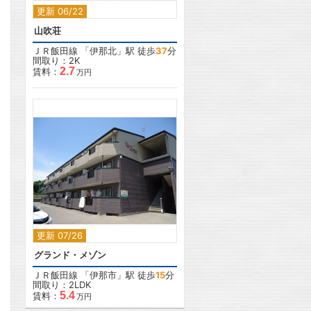
更新 06/22
山吹荘
ＪＲ飯田線
「
伊那北
」駅 徒歩
37
分
間取り：2K
2.7
賃料：
万円
2
更新 07/26
グランド・メゾン
ＪＲ飯田線
「
伊那市
」駅 徒歩
15
分
間取り：2LDK
5.4
賃料：
万円