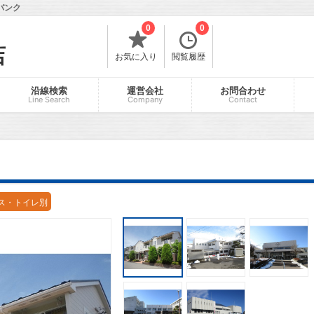
バンク
0
0
店
お気に入り
閲覧履歴
沿線検索
運営会社
お問合わせ
Line Search
Company
Contact
ス・トイレ別