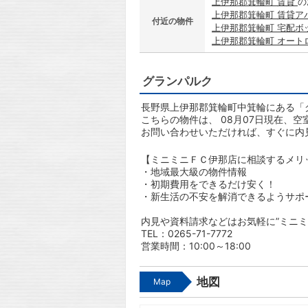
上伊那郡箕輪町 賃貸
の
上伊那郡箕輪町 賃貸ア
付近の物件
上伊那郡箕輪町 宅配ボ
上伊那郡箕輪町 オート
グランパルク
長野県上伊那郡箕輪町中箕輪にある「グ
こちらの物件は、 08月07日現在、空
お問い合わせいただければ、すぐに内
【ミニミニＦＣ伊那店に相談するメリ
・地域最大級の物件情報
・初期費用をできるだけ安く！
・新生活の不安を解消できるようサポ
内見や資料請求などはお気軽に”ミニミ
TEL：0265-71-7772
営業時間：10:00～18:00
地図
Map