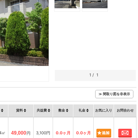
1
/
1
≫ 間取り図を非表示
賃料
共益費
敷金
礼金
お気に入り
お問合わせ
お
34㎡
49,000
3,100円
0.0ヶ月
0.0ヶ月
円