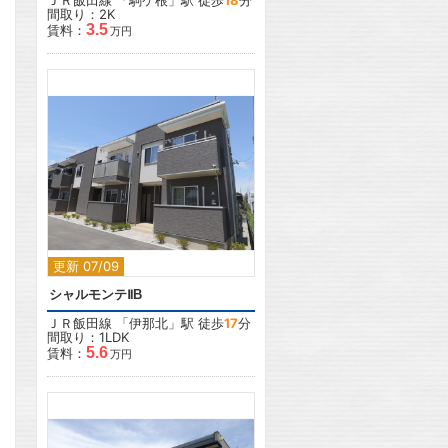
ＪＲ飯田線
「
駒ケ根
」駅 徒歩
18
分
間取り：2K
3.5
賃料：
万円
2
更新 07/09
シャルモンテⅡB
ＪＲ飯田線
「
伊那北
」駅 徒歩
17
分
間取り：1LDK
5.6
賃料：
万円