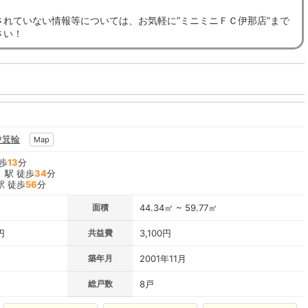
されていない情報等については、お気軽に”ミニミニＦＣ伊那店”まで
さい！
中箕輪
Map
歩
13
分
」駅 徒歩
34
分
駅 徒歩
56
分
面積
44.34㎡ ~ 59.77㎡
円
共益費
3,100円
築年月
2001年11月
総戸数
8戸