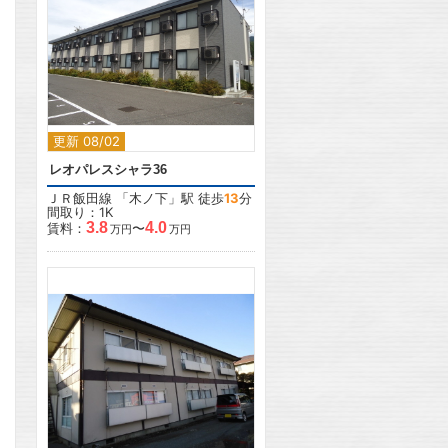
2
2
更新 08/02
レオパレスシャラ36
ＪＲ飯田線
「
木ノ下
」駅 徒歩
13
分
間取り：1K
3.8
4.0
賃料：
〜
万円
万円
2