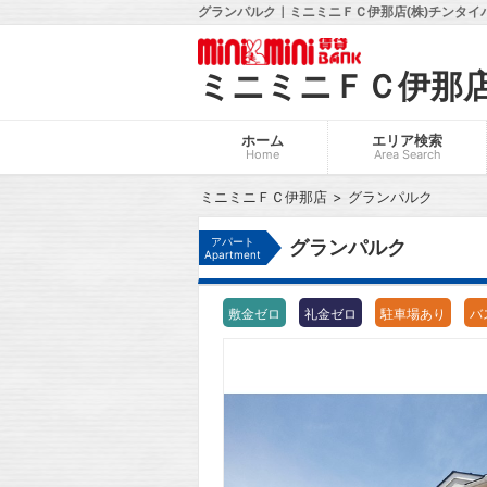
グランパルク｜ミニミニＦＣ伊那店(株)チンタイ
ミニミニＦＣ伊那
ホーム
エリア検索
Home
Area Search
ミニミニＦＣ伊那店
グランパルク
アパート
グランパルク
Apartment
敷金ゼロ
礼金ゼロ
駐車場あり
バ