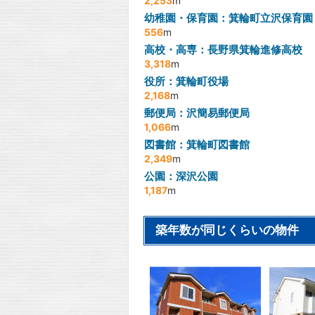
2,253
m
幼稚園・保育園：箕輪町立沢保育園
556
m
高校・高専：長野県箕輪進修高校
3,318
m
役所：箕輪町役場
2,168
m
郵便局：沢簡易郵便局
1,066
m
図書館：箕輪町図書館
2,349
m
公園：深沢公園
1,187
m
築年数が同じくらいの物件