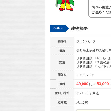
内見や掲載
ご連絡くだ
建物概要
Outline
グランパルク
物件名
長野県
上伊那郡箕輪町
住所
ＪＲ飯田線
「
沢
」駅 徒
交通
ＪＲ飯田線
「
伊那松島
ＪＲ飯田線
「
木ノ下
」
間取り
2DK ~ 2LDK
49,000
53,000
賃料
円 ~
種別 / 構造
アパート / 木造
総階数
地上2階