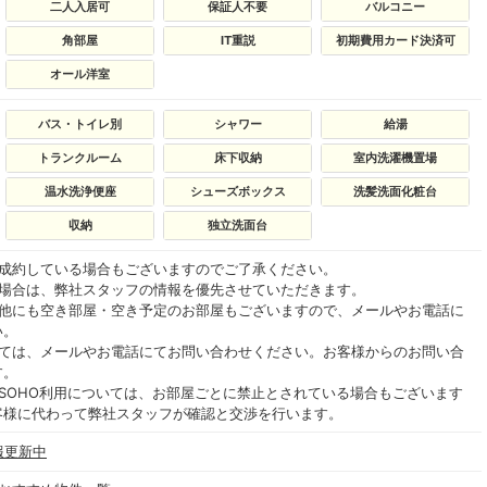
二人入居可
保証人不要
バルコニー
角部屋
IT重説
初期費用カード決済可
オール洋室
バス・トイレ別
シャワー
給湯
トランクルーム
床下収納
室内洗濯機置場
温水洗浄便座
シューズボックス
洗髪洗面化粧台
収納
独立洗面台
ご成約している場合もございますのでご了承ください。
る場合は、弊社スタッフの情報を優先させていただきます。
の他にも空き部屋・空き予定のお部屋もございますので、メールやお電話に
い。
いては、メールやお電話にてお問い合わせください。お客様からのお問い合
す。
SOHO利用については、お部屋ごとに禁止とされている場合もございます
客様に代わって弊社スタッフが確認と交渉を行います。
報更新中