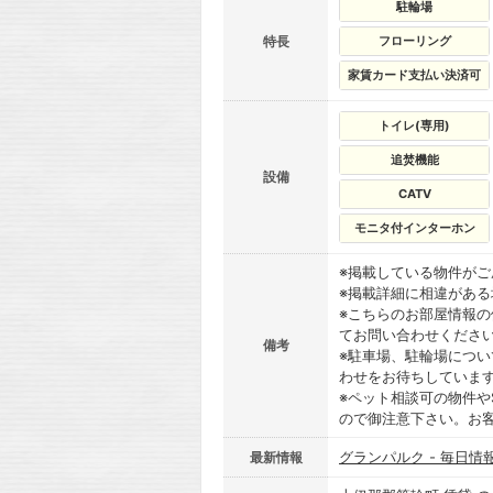
駐輪場
特長
フローリング
家賃カード支払い決済可
トイレ(専用)
追焚機能
設備
CATV
モニタ付インターホン
※掲載している物件が
※掲載詳細に相違があ
※こちらのお部屋情報
てお問い合わせくださ
備考
※駐車場、駐輪場につ
わせをお待ちしていま
※ペット相談可の物件や
ので御注意下さい。お
グランパルク - 毎日情
最新情報