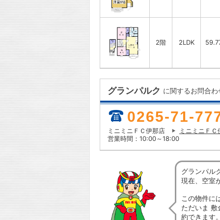
2階
2LDK
59.
グランパルク
に関するお問合わ
0265-71-77
ミニミニＦＣ伊那店
ミニミニＦＣ
営業時間：10:00～18:00
グランパル
現在、空室
この物件に
ただいま 敷
約できます