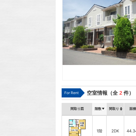
空室情報（全
2
件）
For Rent
間取り図
階数
間取り
面積
1階
2DK
44.