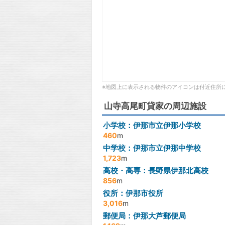
※地図上に表示される物件のアイコンは付近住所
山寺高尾町貸家の周辺施設
小学校：伊那市立伊那小学校
460
m
中学校：伊那市立伊那中学校
1,723
m
高校・高専：長野県伊那北高校
856
m
役所：伊那市役所
3,016
m
郵便局：伊那大芦郵便局