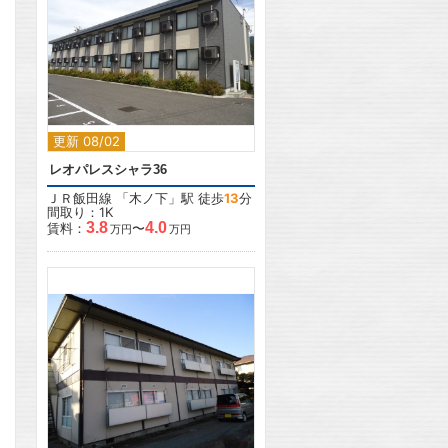
2
2
更新 08/02
レオパレスシャラ36
ＪＲ飯田線
「
木ノ下
」駅 徒歩
13
分
間取り：1K
3.8
4.0
賃料：
〜
万円
万円
2