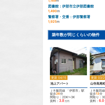
1,169
m
図書館：伊那市立伊那図書館
1,490
m
警察署・交番：伊那警察署
1,925
m
築年数が同じくらいの物件
2
更新 04/15
更新 03/2
池上アパート
山寺高尾
ＪＲ飯田線
「
伊那市
」駅
ＪＲ飯田線
徒歩
26
分
徒歩
13
分
間取り：2DK〜3K
間取り：3
3.8
6.0
賃料：
賃料：
万円