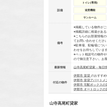
トイレ(専用)
設備
追焚機能
サンルーム
※掲載している物件が
※掲載詳細に相違があ
※こちらのお部屋情報
てお問い合わせくださ
備考
※駐車場、駐輪場につ
わせをお待ちしていま
※ペット相談可の物件や
ので御注意下さい。お
山寺高尾町貸家 - 毎日
最新情報
伊那市 賃貸
のおすすめ
伊那市 賃貸アパートメ
付近の物件
伊那市 宅配ボックスの
伊那市 オートロックの
山寺高尾町貸家