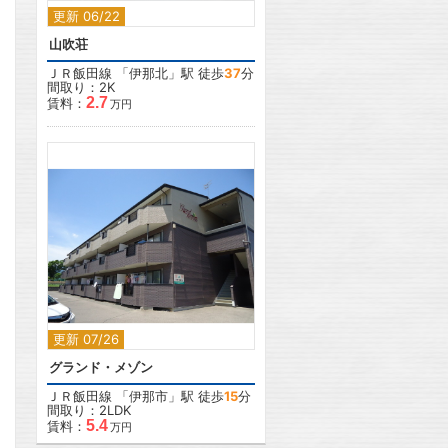
更新 06/22
山吹荘
ＪＲ飯田線
「
伊那北
」駅 徒歩
37
分
間取り：2K
2.7
賃料：
万円
2
更新 07/26
グランド・メゾン
ＪＲ飯田線
「
伊那市
」駅 徒歩
15
分
間取り：2LDK
5.4
賃料：
万円