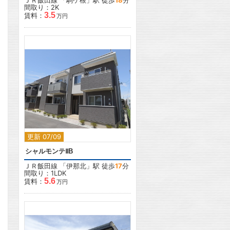
ＪＲ飯田線
「
駒ケ根
」駅 徒歩
18
分
間取り：2K
3.5
賃料：
万円
2
更新 07/09
シャルモンテⅡB
ＪＲ飯田線
「
伊那北
」駅 徒歩
17
分
間取り：1LDK
5.6
賃料：
万円