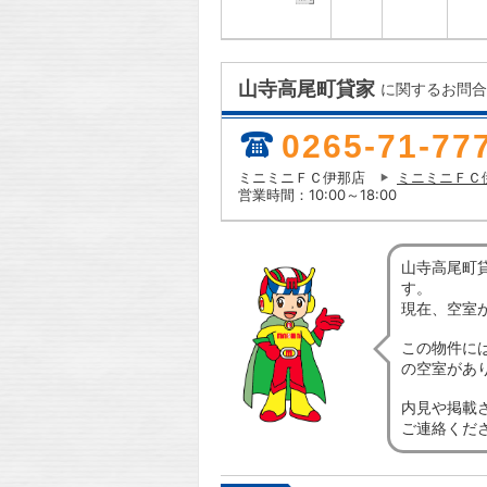
山寺高尾町貸家
に関するお問合
0265-71-77
ミニミニＦＣ伊那店
ミニミニＦＣ
営業時間：10:00～18:00
山寺高尾町
す。
現在、空室
この物件に
の空室があ
内見や掲載
ご連絡くだ