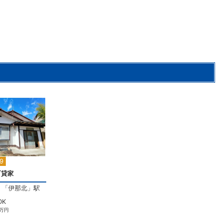
2
9
町貸家
「
伊那北
」駅
DK
万円