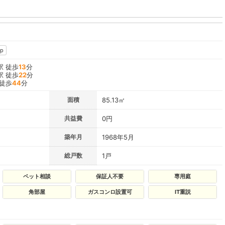
p
駅 徒歩
13
分
駅 徒歩
22
分
 徒歩
44
分
面積
85.13㎡
共益費
0円
築年月
1968年5月
総戸数
1戸
ペット相談
保証人不要
専用庭
角部屋
ガスコンロ設置可
IT重説