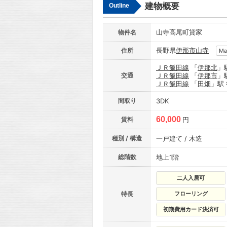
建物概要
Outline
山寺高尾町貸家
物件名
長野県
伊那市
山寺
住所
Ma
ＪＲ飯田線
「
伊那北
」
交通
ＪＲ飯田線
「
伊那市
」
ＪＲ飯田線
「
田畑
」駅
間取り
3DK
60,000
賃料
円
種別 / 構造
一戸建て / 木造
総階数
地上1階
二人入居可
特長
フローリング
初期費用カード決済可