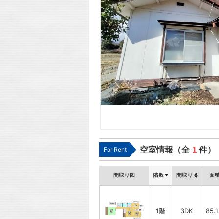
空室情報（全
1
件）
For Rent
間取り図
階数
間取り
面
1階
3DK
85.