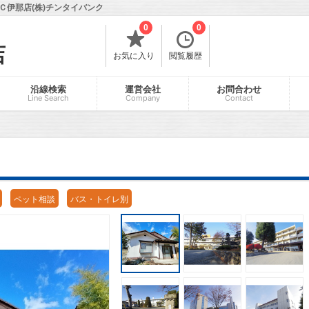
伊那店(株)チンタイバンク
0
0
店
お気に入り
閲覧履歴
沿線検索
運営会社
お問合わせ
Line Search
Company
Contact
ペット相談
バス・トイレ別