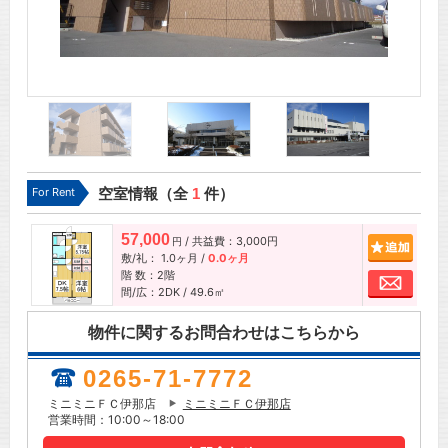
For Rent
空室情報（全
1
件）
57,000
/ 共益費：3,000円
追加
円
敷/礼：
1.0ヶ月
/
0.0ヶ月
階 数：2階
お問
間/広：2DK / 49.6㎡
物件に関するお問合わせはこちらから
0265-71-7772
ミニミニＦＣ伊那店
ミニミニＦＣ伊那店
営業時間：10:00～18:00