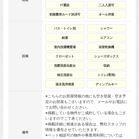
特長
IT重説
二人入居可
初期費用カード決済可
オール洋室
バス・トイレ別
シャワー
給湯
エアコン
室内洗濯機置場
浴室乾燥機
設備
クローゼット
シューズボックス
洗髪洗面化粧台
収納
独立洗面台
トイレ(専用)
温水洗浄便座
ディンプルキー
※こちらのお部屋情報の他にも空き部屋・空き予
定のお部屋もございますので、メールやお電話に
てお問い合わせください。
※掲載している物件がご成約している場合もござ
いますのでご了承ください。
※掲載詳細に相違がある場合は、弊社スタッフの
情報を優先させていただきます。
備考
※ペット相談可の物件や事業用利用については、