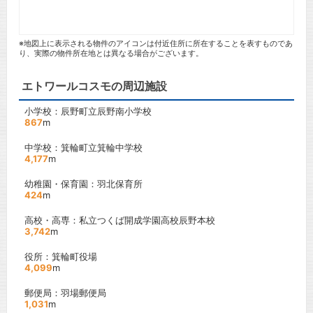
※地図上に表示される物件のアイコンは付近住所に所在することを表すものであ
り、実際の物件所在地とは異なる場合がございます。
エトワールコスモの周辺施設
小学校：辰野町立辰野南小学校
867
m
中学校：箕輪町立箕輪中学校
4,177
m
幼稚園・保育園：羽北保育所
424
m
高校・高専：私立つくば開成学園高校辰野本校
3,742
m
役所：箕輪町役場
4,099
m
郵便局：羽場郵便局
1,031
m