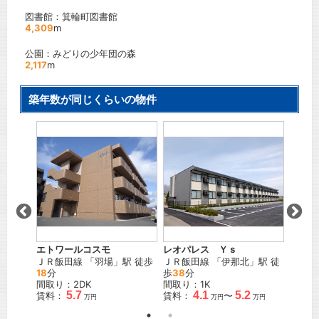
図書館：箕輪町図書館
4,309
m
公園：みどりの少年団の森
2,117
m
築年数が同じくらいの物件
エトワールコスモ
レオパレス Ｙｓ
SKY
」駅 徒
ＪＲ飯田線
「
羽場
」駅 徒歩
ＪＲ飯田線
「
伊那北
」駅 徒
ＪＲ飯
18
分
歩
38
分
歩
17
分
間取り：2DK
間取り：1K
間取り
5.7
4.1
5.2
賃料：
賃料：
〜
賃料：
万円
万円
万円