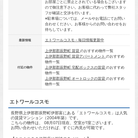
お部屋ごとに禁止とされている場合もございます
ので御注意下さい。お客様に代わって弊社スタッ
フが確認と交渉を行います。
※駐車場については、メールやお電話にてお問い
合わせください。お客様からのお問い合わせをお
待ちしています。
エトワールコスモ - 毎日情報更新中
最新情報
上伊那郡辰野町 賃貸
のおすすめ物件一覧
上伊那郡辰野町 賃貸アパートメント
のおすすめ
物件一覧
上伊那郡辰野町 宅配ボックスの賃貸
のおすすめ
付近の物件
物件一覧
上伊那郡辰野町 オートロックの賃貸
のおすすめ
物件一覧
エトワールコスモ
長野県上伊那郡辰野町伊那富にある「エトワールコスモ」は人気
の賃貸マンション（2004年築）です。
こちらの物件は、 08月07日現在、空室が1室ございます。
お問い合わせいただければ、すぐに内見が可能です。