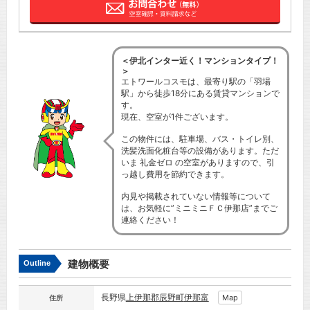
＜伊北インター近く！マンションタイプ！
＞
エトワールコスモは、最寄り駅の「羽場
駅」から徒歩18分にある賃貸マンションで
す。
現在、空室が1件ございます。
この物件には、駐車場、バス・トイレ別、
洗髪洗面化粧台等の設備があります。ただ
いま 礼金ゼロ の空室がありますので、引
っ越し費用を節約できます。
内見や掲載されていない情報等について
は、お気軽に”ミニミニＦＣ伊那店”までご
連絡ください！
建物概要
Outline
長野県
上伊那郡辰野町
伊那富
Map
住所