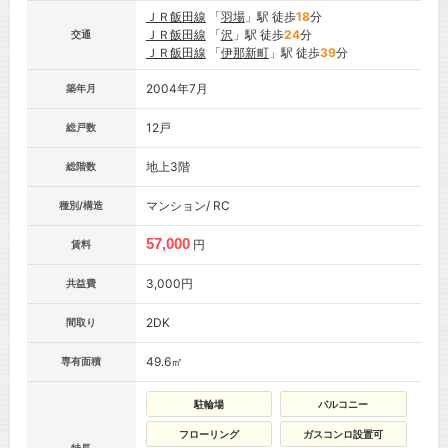
ＪＲ飯田線
「
羽場
」駅 徒歩
18
分
ＪＲ飯田線
「
沢
」駅 徒歩
24
分
交通
ＪＲ飯田線
「
伊那新町
」駅 徒歩
39
分
2004年7月
築年月
12戸
総戸数
地上3階
総階数
マンション/ RC
種別/構造
57,000
円
賃料
3,000円
共益費
2DK
間取り
49.6㎡
専有面積
駐輪場
バルコニー
フローリング
ガスコンロ設置可