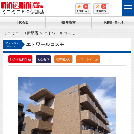
0
0
tog
ミニミニＦＣ伊那店
お気に入り
閲覧履歴
me
HOME
物件検索
お問い合わせ
ミニミニＦＣ伊那店
エトワールコスモ
マンション
エトワールコスモ
Mansion
仲介手数料半額
礼金ゼロ
駐車場あり
バス・トイレ別