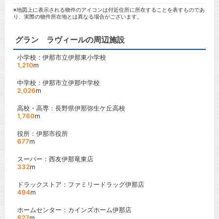
※地図上に表示される物件のアイコンは付近住所に所在することを表すものであ
り、実際の物件所在地とは異なる場合がございます。
グラン ラヴィールの周辺施設
小学校：伊那市立伊那東小学校
1,210
m
中学校：伊那市立伊那中学校
2,026
m
高校・高専：長野県伊那弥生ケ丘高校
1,760
m
役所：伊那市役所
677
m
スーパー：西友伊那竜東店
332
m
ドラックストア：ファミリードラッグ伊那店
494
m
ホームセンター：カインズホーム伊那店
827
m