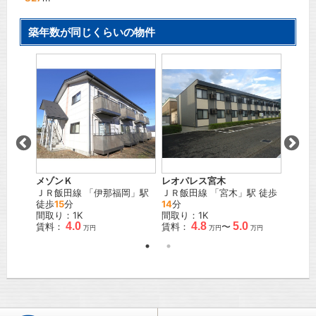
築年数が同じくらいの物件
メゾンＫ
レオパレス宮木
ディア
」駅 徒
ＪＲ飯田線
「
伊那福岡
」駅
ＪＲ飯田線
「
宮木
」駅 徒歩
ＪＲ飯
徒歩
15
分
14
分
12
分
間取り：1K
間取り：1K
間取り
4.0
4.8
5.0
賃料：
賃料：
〜
賃料：
万円
万円
万円