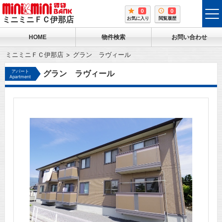
0
0
tog
ミニミニＦＣ伊那店
お気に入り
閲覧履歴
me
HOME
物件検索
お問い合わせ
ミニミニＦＣ伊那店
グラン ラヴィール
アパート
グラン ラヴィール
Apartment