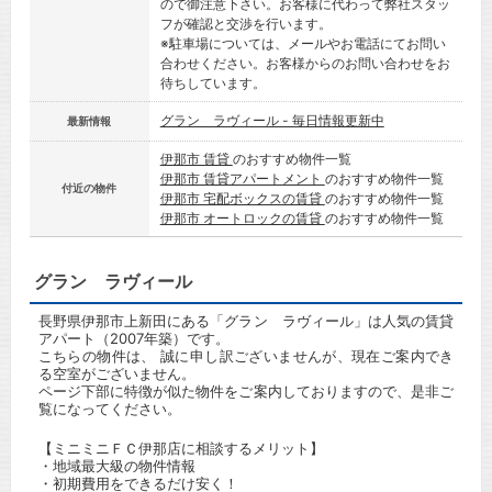
ので御注意下さい。お客様に代わって弊社スタッ
フが確認と交渉を行います。
※駐車場については、メールやお電話にてお問い
合わせください。お客様からのお問い合わせをお
待ちしています。
グラン ラヴィール - 毎日情報更新中
最新情報
伊那市 賃貸
のおすすめ物件一覧
伊那市 賃貸アパートメント
のおすすめ物件一覧
付近の物件
伊那市 宅配ボックスの賃貸
のおすすめ物件一覧
伊那市 オートロックの賃貸
のおすすめ物件一覧
グラン ラヴィール
長野県伊那市上新田にある「グラン ラヴィール」は人気の賃貸
アパート（2007年築）です。
こちらの物件は、 誠に申し訳ございませんが、現在ご案内でき
る空室がございません。
ページ下部に特徴が似た物件をご案内しておりますので、是非ご
覧になってください。
【ミニミニＦＣ伊那店に相談するメリット】
・地域最大級の物件情報
・初期費用をできるだけ安く！