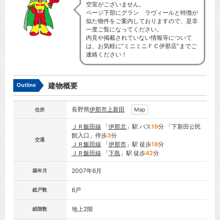
空室がございません。
ページ下部にグラン ラヴィールと特徴が
似た物件をご案内しておりますので、是非
一度ご覧になってください。
内見や掲載されていない情報等について
は、お気軽に”ミニミニＦＣ伊那店”までご
連絡ください！
建物概要
Outline
長野県
伊那市
上新田
Map
住所
ＪＲ飯田線
「
伊那北
」駅 バス
19
分 「下新田公民
館入口」停歩
3
分
交通
ＪＲ飯田線
「
伊那市
」駅 徒歩
18
分
ＪＲ飯田線
「
下島
」駅 徒歩
42
分
2007年6月
築年月
6戸
総戸数
地上2階
総階数