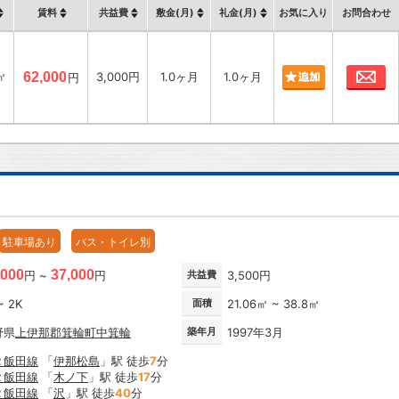
賃料
共益費
敷金(月)
礼金(月)
お気に入り
お問合わせ
お
㎡
62,000
3,000円
1.0ヶ月
1.0ヶ月
円
駐車場あり
バス・トイレ別
,000
37,000
円 ~
円
共益費
3,500円
~ 2K
面積
21.06㎡ ~ 38.8㎡
野県
上伊那郡箕輪町
中箕輪
築年月
1997年3月
Ｒ飯田線
「
伊那松島
」駅 徒歩
7
分
Ｒ飯田線
「
木ノ下
」駅 徒歩
17
分
Ｒ飯田線
「
沢
」駅 徒歩
40
分