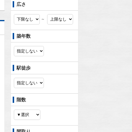
広さ
～
築年数
駅徒歩
階数
問合わせ
間取り