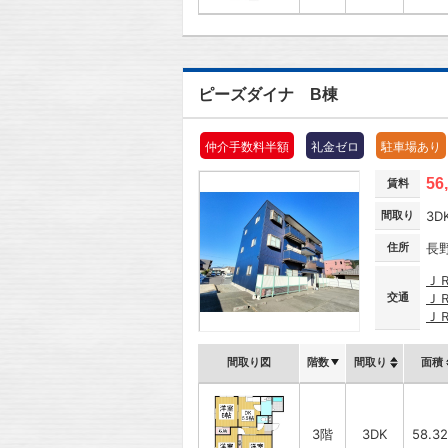
ピーズダイナ B棟
仲介手数料半額
礼金ゼロ
駐車場あり
56
賃料
間取り
3D
住所
長
Ｊ
交通
Ｊ
Ｊ
間取り図
階数
間取り
面積
3階
3DK
58.3