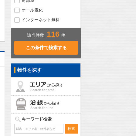
角部屋
オール電化
問合わせ
インターネット無料
116
該当件数
件
物件を探す
Search for area
Search for line
キーワード検索