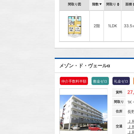
間取り図
階数
間取り
面積
2階
1LDK
33.5
メゾン・ド・ヴェールα
仲介手数料半額
敷金ゼロ
礼金ゼロ
27
賃料
間取り
1K 
住所
長
Ｊ
交通
Ｊ
Ｊ