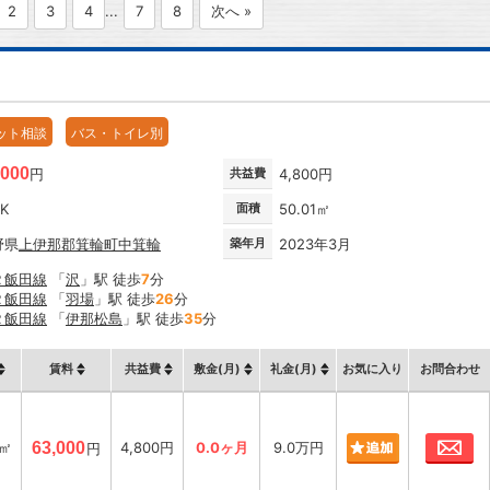
2
3
4
...
7
8
次へ »
ット相談
バス・トイレ別
,000
円
共益費
4,800円
DK
面積
50.01㎡
野県
上伊那郡箕輪町
中箕輪
築年月
2023年3月
Ｒ飯田線
「
沢
」駅 徒歩
7
分
Ｒ飯田線
「
羽場
」駅 徒歩
26
分
Ｒ飯田線
「
伊那松島
」駅 徒歩
35
分
賃料
共益費
敷金(月)
礼金(月)
お気に入り
お問合わせ
お
1㎡
63,000
4,800円
0.0ヶ月
9.0万円
円