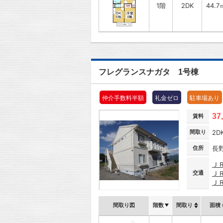
1階
2DK
44.7
フレグランスナガタ 1号棟
仲介手数料半額
礼金ゼロ
駐車場あり
37
賃料
間取り
2D
住所
長
Ｊ
交通
Ｊ
Ｊ
間取り図
階数
間取り
面積