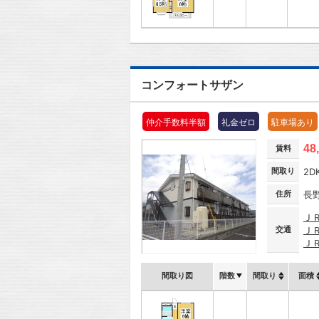
コンフォートサザン
仲介手数料半額
礼金ゼロ
駐車場あり
48
賃料
間取り
2D
住所
長
Ｊ
交通
Ｊ
Ｊ
間取り図
階数
間取り
面積