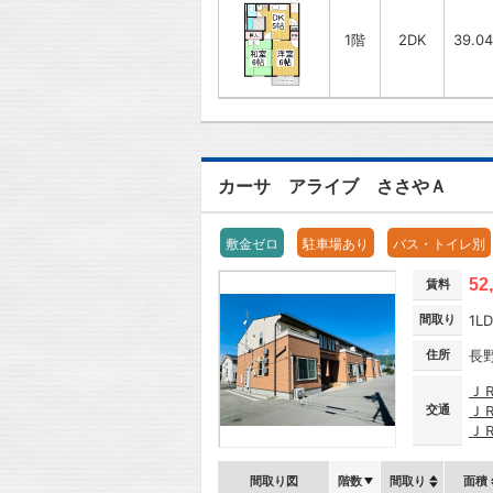
1階
2DK
39.0
カーサ アライブ ささやＡ
敷金ゼロ
駐車場あり
バス・トイレ別
52
賃料
間取り
1L
住所
長
Ｊ
交通
Ｊ
Ｊ
間取り図
階数
間取り
面積