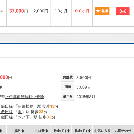
お
4㎡
37,000
2,000円
1.0ヶ月
0.0ヶ月
円
,000
円
共益費
3,500円
DK
面積
50.09㎡
野県
上伊那郡箕輪町
中箕輪
築年月
2016年8月
Ｒ飯田線
「
伊那松島
」駅 徒歩
13
分
Ｒ飯田線
「
沢
」駅 徒歩
23
分
Ｒ飯田線
「
木ノ下
」駅 徒歩
33
分
賃料
共益費
敷金(月)
礼金(月)
お気に入り
お問合わせ