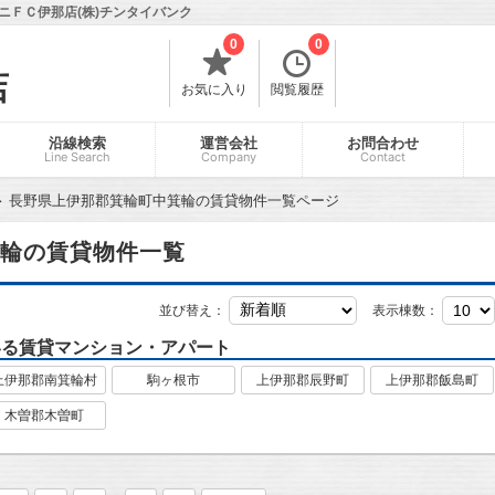
ニＦＣ伊那店(株)チンタイバンク
0
0
店
お気に入り
閲覧履歴
沿線検索
運営会社
お問合わせ
Line Search
Company
Contact
長野県上伊那郡箕輪町中箕輪の賃貸物件一覧ページ
輪の賃貸物件一覧
並び替え：
表示棟数：
いる賃貸マンション・アパート
上伊那郡南箕輪村
駒ヶ根市
上伊那郡辰野町
上伊那郡飯島町
木曽郡木曽町