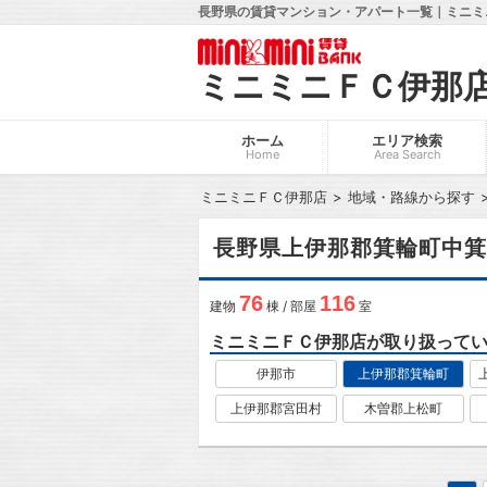
長野県の賃貸マンション・アパート一覧｜ミニミ
ミニミニＦＣ伊那
ホーム
エリア検索
Home
Area Search
ミニミニＦＣ伊那店
地域・路線から探す
長野県上伊那郡箕輪町中箕
76
116
建物
棟 / 部屋
室
ミニミニＦＣ伊那店が取り扱って
伊那市
上伊那郡箕輪町
上伊那郡宮田村
木曽郡上松町