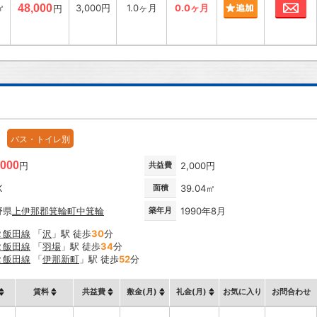
お
㎡
48,000
3,000円
1.0ヶ月
0.0ヶ月
円
バス・トイレ別
,000
円
共益費
2,000円
K
面積
39.04㎡
野県
上伊那郡箕輪町
中箕輪
築年月
1990年8月
Ｒ飯田線
「
沢
」駅 徒歩
30
分
Ｒ飯田線
「
羽場
」駅 徒歩
34
分
Ｒ飯田線
「
伊那新町
」駅 徒歩
52
分
賃料
共益費
敷金(月)
礼金(月)
お気に入り
お問合わせ