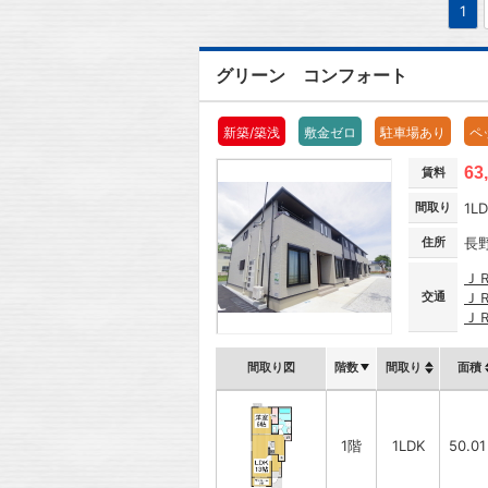
1
グリーン コンフォート
新築/築浅
敷金ゼロ
駐車場あり
ペ
63
賃料
間取り
1L
住所
長
Ｊ
交通
Ｊ
Ｊ
間取り図
階数
間取り
面積
1階
1LDK
50.0