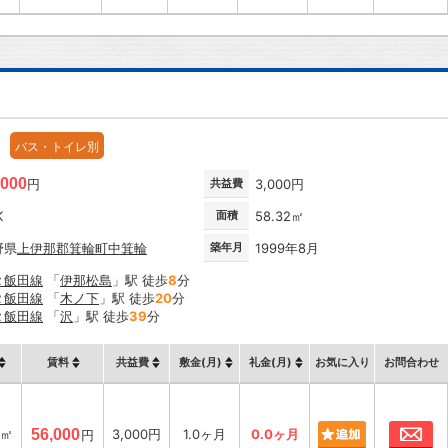
バス・トイレ別
,000
円
共益費
3,000円
K
面積
58.32㎡
野県
上伊那郡箕輪町
中箕輪
築年月
1999年8月
Ｒ飯田線
「
伊那松島
」駅 徒歩
8
分
Ｒ飯田線
「
木ノ下
」駅 徒歩
20
分
Ｒ飯田線
「
沢
」駅 徒歩
39
分
賃料
共益費
敷金(月)
礼金(月)
お気に入り
お問合わせ
お
2㎡
56,000
3,000円
1.0ヶ月
0.0ヶ月
円