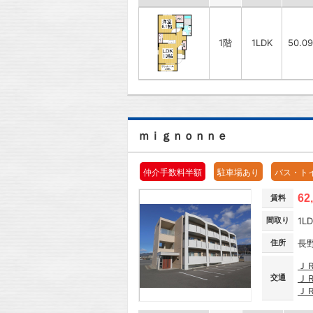
1階
1LDK
50.0
ｍｉｇｎｏｎｎｅ
仲介手数料半額
駐車場あり
バス・ト
62
賃料
間取り
1L
住所
長
Ｊ
交通
Ｊ
Ｊ