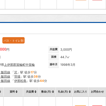
バス・トイレ別
,000
円
共益費
3,000円
K
面積
44.7㎡
野県
上伊那郡箕輪町
中箕輪
築年月
1998年3月
Ｒ飯田線
「
沢
」駅 徒歩
17
分
Ｒ飯田線
「
羽場
」駅 徒歩
38
分
Ｒ飯田線
「
伊那松島
」駅 徒歩
44
分
賃料
共益費
敷金(月)
礼金(月)
お気に入り
お問合わせ