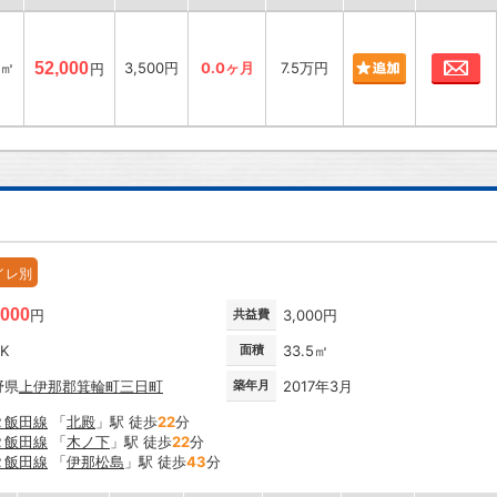
お
9㎡
52,000
3,500円
0.0ヶ月
7.5万円
円
イレ別
,000
円
共益費
3,000円
DK
面積
33.5㎡
野県
上伊那郡箕輪町
三日町
築年月
2017年3月
Ｒ飯田線
「
北殿
」駅 徒歩
22
分
Ｒ飯田線
「
木ノ下
」駅 徒歩
22
分
Ｒ飯田線
「
伊那松島
」駅 徒歩
43
分