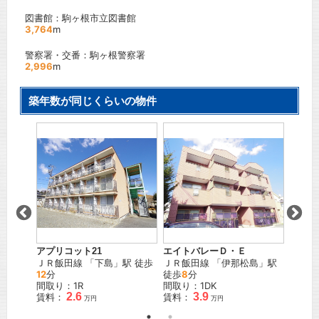
図書館：駒ヶ根市立図書館
3,764
m
警察署・交番：駒ヶ根警察署
2,996
m
築年数が同じくらいの物件
アプリコット21
エイトバレーＤ・Ｅ
アルプ
ＪＲ飯田線
「
下島
」駅 徒歩
ＪＲ飯田線
「
伊那松島
」駅
ＪＲ飯
」駅 徒
12
分
徒歩
8
分
歩
32
間取り：1R
間取り：1DK
間取り
2.6
3.9
賃料：
賃料：
賃料：
万円
万円