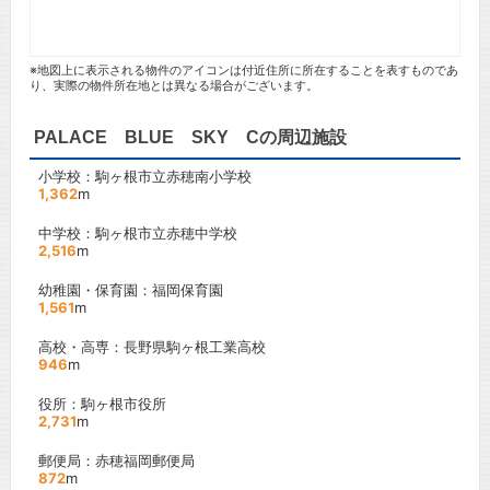
※地図上に表示される物件のアイコンは付近住所に所在することを表すものであ
り、実際の物件所在地とは異なる場合がございます。
PALACE BLUE SKY Cの周辺施設
小学校：駒ヶ根市立赤穂南小学校
1,362
m
中学校：駒ヶ根市立赤穂中学校
2,516
m
幼稚園・保育園：福岡保育園
1,561
m
高校・高専：長野県駒ヶ根工業高校
946
m
役所：駒ヶ根市役所
2,731
m
郵便局：赤穂福岡郵便局
872
m