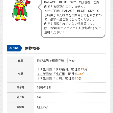
PALACE BLUE SKY Cは現在、ご案
内できる空室がございません。
ページ下部にPALACE BLUE SKY C
と特徴が似た物件をご案内しておりますの
で、是非一度ご覧になってください。
内見や掲載されていない情報等について
は、お気軽に”ミニミニＦＣ伊那店”までご
連絡ください！
建物概要
Outline
長野県
駒ヶ根市
赤穂
Map
住所
ＪＲ飯田線
「
伊那福岡
」駅 徒歩
13
分
ＪＲ飯田線
「
小町屋
」駅 徒歩
34
分
交通
ＪＲ飯田線
「
田切
」駅 徒歩
35
分
1999年3月
築年月
8戸
総戸数
地上2階
総階数