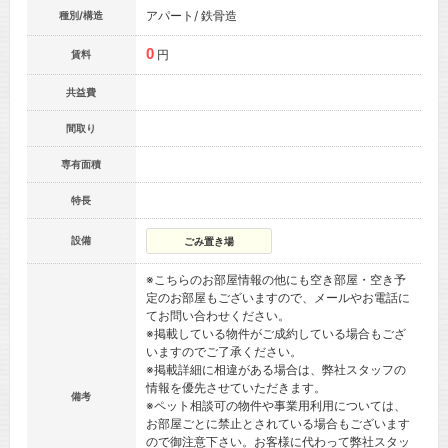
アパート/ 鉄骨造
種別/構造
0
円
賃料
共益費
間取り
専有面積
特長
設備
ごみ置き場
※こちらのお部屋情報の他にも空き部屋・空き予
定のお部屋もございますので、メールやお電話に
てお問い合わせください。
※掲載している物件がご成約している場合もござ
いますのでご了承ください。
※掲載詳細に相違がある場合は、弊社スタッフの
情報を優先させていただきます。
備考
※ペット相談可の物件や事業用利用については、
お部屋ごとに禁止とされている場合もございます
ので御注意下さい。お客様に代わって弊社スタッ