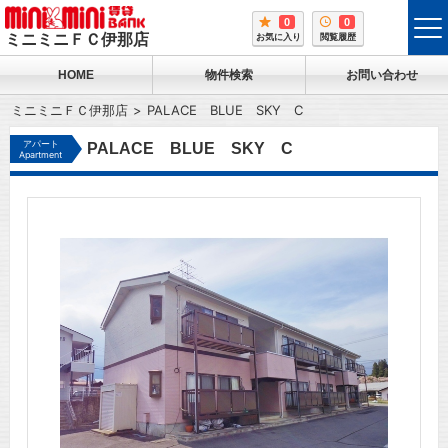
0
0
tog
ミニミニＦＣ伊那店
お気に入り
閲覧履歴
me
HOME
物件検索
お問い合わせ
ミニミニＦＣ伊那店
PALACE BLUE SKY C
アパート
PALACE BLUE SKY C
Apartment