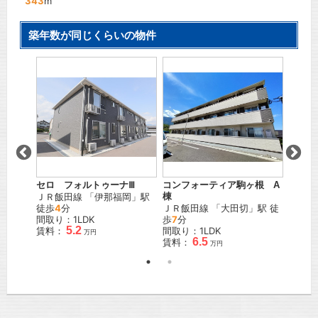
343
m
築年数が同じくらいの物件
コンフォーティア駒ヶ根 A
カーサ
セロ フォルトゥーナⅢ
」駅 徒
棟
Ａ
ＪＲ飯田線
「
伊那福岡
」駅
ＪＲ飯田線
「
大田切
」駅 徒
ＪＲ飯
徒歩
4
分
歩
7
分
徒歩
1
間取り：1LDK
5.2
間取り：1LDK
間取り
賃料：
万円
6.5
賃料：
賃料：
万円