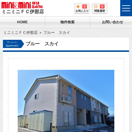
0
0
tog
ミニミニＦＣ伊那店
お気に入り
閲覧履歴
me
HOME
物件検索
お問い合わせ
ミニミニＦＣ伊那店
ブルー スカイ
アパート
ブルー スカイ
Apartment