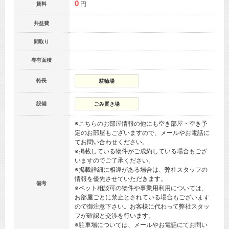
0
円
賃料
共益費
間取り
専有面積
特長
駐輪場
設備
ごみ置き場
※こちらのお部屋情報の他にも空き部屋・空き予
定のお部屋もございますので、メールやお電話に
てお問い合わせください。
※掲載している物件がご成約している場合もござ
いますのでご了承ください。
※掲載詳細に相違がある場合は、弊社スタッフの
情報を優先させていただきます。
備考
※ペット相談可の物件や事業用利用については、
お部屋ごとに禁止とされている場合もございます
ので御注意下さい。お客様に代わって弊社スタッ
フが確認と交渉を行います。
※駐車場については、メールやお電話にてお問い