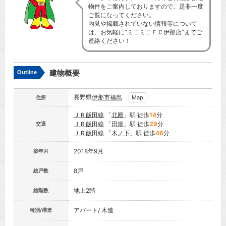
物件をご案内しておりますので、是非一度
ご覧になってください。
内見や掲載されていない情報等について
は、お気軽に”ミニミニＦＣ伊那店”までご
連絡ください！
建物概要
Outline
長野県
伊那市
福島
Map
住所
ＪＲ飯田線
「
北殿
」駅 徒歩
14
分
ＪＲ飯田線
「
田畑
」駅 徒歩
29
分
交通
ＪＲ飯田線
「
木ノ下
」駅 徒歩
46
分
2018年9月
築年月
8戸
総戸数
地上2階
総階数
アパート/ 木造
種別/構造