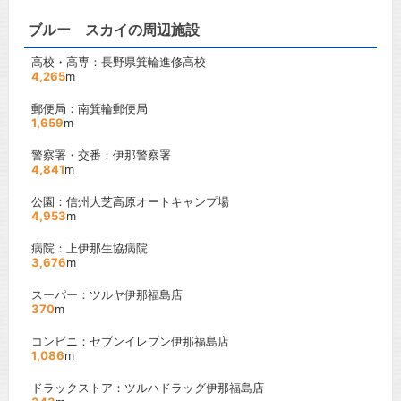
ブルー スカイの周辺施設
高校・高専：長野県箕輪進修高校
4,265
m
郵便局：南箕輪郵便局
1,659
m
警察署・交番：伊那警察署
4,841
m
公園：信州大芝高原オートキャンプ場
4,953
m
病院：上伊那生協病院
3,676
m
スーパー：ツルヤ伊那福島店
370
m
コンビニ：セブンイレブン伊那福島店
1,086
m
ドラックストア：ツルハドラッグ伊那福島店