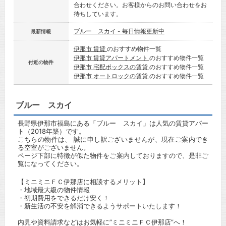
合わせください。お客様からのお問い合わせをお
待ちしています。
ブルー スカイ - 毎日情報更新中
最新情報
伊那市 賃貸
のおすすめ物件一覧
伊那市 賃貸アパートメント
のおすすめ物件一覧
付近の物件
伊那市 宅配ボックスの賃貸
のおすすめ物件一覧
伊那市 オートロックの賃貸
のおすすめ物件一覧
ブルー スカイ
長野県伊那市福島にある「ブルー スカイ」は人気の賃貸アパー
ト（2018年築）です。
こちらの物件は、 誠に申し訳ございませんが、現在ご案内でき
る空室がございません。
ページ下部に特徴が似た物件をご案内しておりますので、是非ご
覧になってください。
【ミニミニＦＣ伊那店に相談するメリット】
・地域最大級の物件情報
・初期費用をできるだけ安く！
・新生活の不安を解消できるようサポートいたします！
内見や資料請求などはお気軽に”ミニミニＦＣ伊那店”へ！