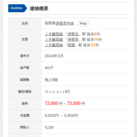
建物概要
Outline
長野県
伊那市
中央
Map
住所
ＪＲ飯田線
「
伊那北
」駅 徒歩
8
分
ＪＲ飯田線
「
伊那市
」駅 徒歩
16
分
交通
ＪＲ飯田線
「
田畑
」駅 徒歩
33
分
2024年3月
築年月
40戸
総戸数
地上5階
総階数
マンション/ RC
種別/構造
72,000
73,000
円 ~
円
賃料
5,000円 ～ 5,500円
共益費
1LDK
間取り