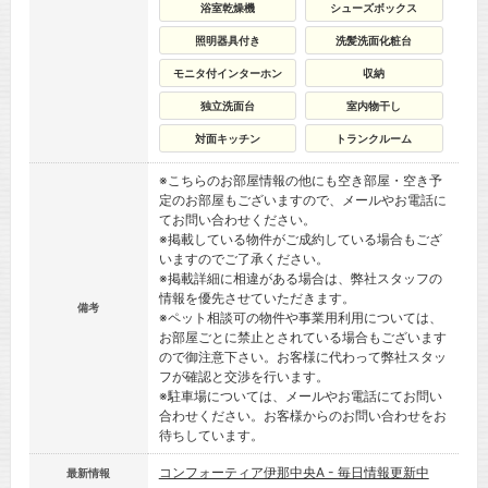
浴室乾燥機
シューズボックス
照明器具付き
洗髪洗面化粧台
モニタ付インターホン
収納
独立洗面台
室内物干し
対面キッチン
トランクルーム
※こちらのお部屋情報の他にも空き部屋・空き予
定のお部屋もございますので、メールやお電話に
てお問い合わせください。
※掲載している物件がご成約している場合もござ
いますのでご了承ください。
※掲載詳細に相違がある場合は、弊社スタッフの
情報を優先させていただきます。
備考
※ペット相談可の物件や事業用利用については、
お部屋ごとに禁止とされている場合もございます
ので御注意下さい。お客様に代わって弊社スタッ
フが確認と交渉を行います。
※駐車場については、メールやお電話にてお問い
合わせください。お客様からのお問い合わせをお
待ちしています。
コンフォーティア伊那中央A - 毎日情報更新中
最新情報