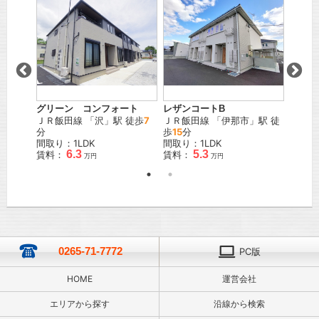
ＪＲ飯
」駅 徒
18
分
間取り
賃料：
グリーン コンフォート
レザンコートB
ＪＲ飯田線
「
沢
」駅 徒歩
7
ＪＲ飯田線
「
伊那市
」駅 徒
分
歩
15
分
間取り：1LDK
間取り：1LDK
6.3
5.3
賃料：
賃料：
万円
万円
0265-71-7772
PC版
HOME
運営会社
エリアから探す
沿線から検索