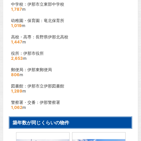
中学校：伊那市立東部中学校
1,787
m
幼稚園・保育園：竜北保育所
1,019
m
高校・高専：長野県伊那北高校
1,447
m
役所：伊那市役所
2,653
m
郵便局：伊那東郵便局
806
m
図書館：伊那市立伊那図書館
1,289
m
警察署・交番：伊那警察署
1,062
m
築年数が同じくらいの物件
ＩＬＬ
ブルー