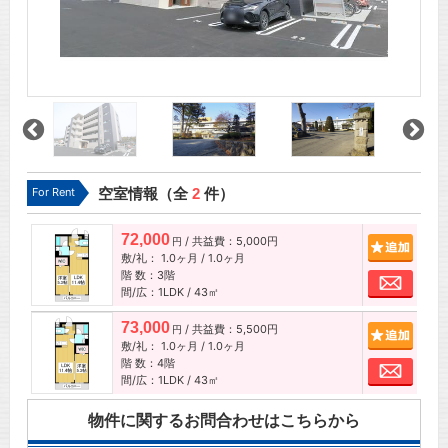
For Rent
空室情報（全
2
件）
72,000
/ 共益費：5,000円
追加
円
敷/礼：
1.0ヶ月
/
1.0ヶ月
階 数：3階
お問
間/広：1LDK / 43㎡
73,000
/ 共益費：5,500円
追加
円
敷/礼：
1.0ヶ月
/
1.0ヶ月
階 数：4階
お問
間/広：1LDK / 43㎡
物件に関するお問合わせはこちらから