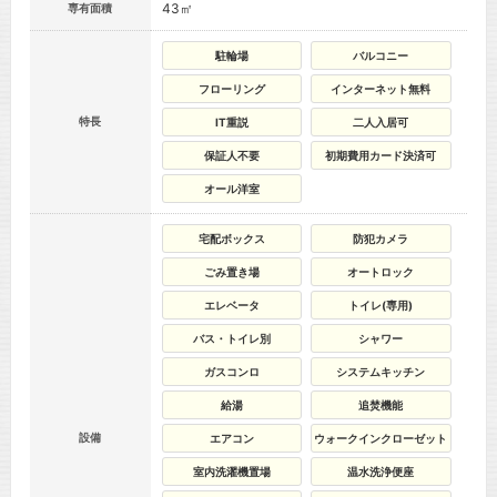
43㎡
専有面積
駐輪場
バルコニー
フローリング
インターネット無料
特長
IT重説
二人入居可
保証人不要
初期費用カード決済可
オール洋室
宅配ボックス
防犯カメラ
ごみ置き場
オートロック
エレベータ
トイレ(専用)
バス・トイレ別
シャワー
ガスコンロ
システムキッチン
給湯
追焚機能
設備
エアコン
ウォークインクローゼット
室内洗濯機置場
温水洗浄便座