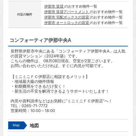
伊那市 賃貸
のおすすめ物件一覧
伊那市 賃貸アパートメント
のおすすめ物件一覧
付近の物件
伊那市 宅配ボックスの賃貸
のおすすめ物件一覧
伊那市 オートロックの賃貸
のおすすめ物件一覧
コンフォーティア伊那中央A
長野県伊那市中央にある「コンフォーティア伊那中央A」は人気
の賃貸マンション（2024年築）です。
こちらの物件は、 08月08日現在、空室が2室ございます。
お問い合わせいただければ、すぐに内見が可能です。
【ミニミニＦＣ伊那店に相談するメリット】
・地域最大級の物件情報
・初期費用をできるだけ安く！
・新生活の不安を解消できるようサポートいたします！
内見や資料請求などはお気軽に”ミニミニＦＣ伊那店”へ！
TEL：
0265-71-7772
営業時間：10:00～18:00
Map
地図