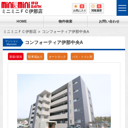
0
0
tog
ミニミニＦＣ伊那店
お気に入り
閲覧履歴
me
HOME
物件検索
お問い合わせ
ミニミニＦＣ伊那店
コンフォーティア伊那中央A
マンション
コンフォーティア伊那中央A
Mansion
新築/築浅
駐車場あり
オートロック
バス・トイレ別