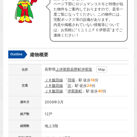
ページ下部にロジュマンコスモと特徴が似
た物件をご案内しておりますので、是非一
度ご覧になってください。この物件には、
宅配ボックス等の設備があります。
内見や掲載されていない情報等について
は、お気軽に”ミニミニＦＣ伊那店”までご
連絡ください！
建物概要
Outline
長野県
上伊那郡辰野町
伊那富
Map
住所
ＪＲ飯田線
「
羽場
」駅 徒歩
18
分
ＪＲ飯田線
「
沢
」駅 徒歩
24
分
交通
ＪＲ飯田線
「
伊那新町
」駅 徒歩
40
分
2006年3月
築年月
12戸
総戸数
地上3階
総階数