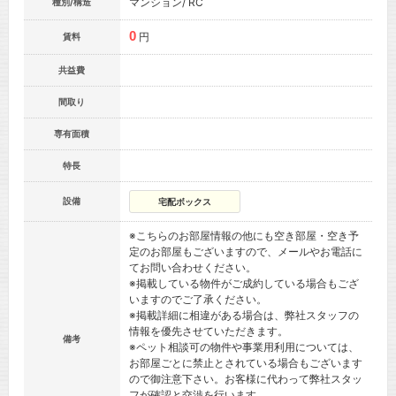
マンション/ RC
種別/構造
0
円
賃料
共益費
間取り
専有面積
特長
設備
宅配ボックス
※こちらのお部屋情報の他にも空き部屋・空き予
定のお部屋もございますので、メールやお電話に
てお問い合わせください。
※掲載している物件がご成約している場合もござ
いますのでご了承ください。
※掲載詳細に相違がある場合は、弊社スタッフの
情報を優先させていただきます。
備考
※ペット相談可の物件や事業用利用については、
お部屋ごとに禁止とされている場合もございます
ので御注意下さい。お客様に代わって弊社スタッ
フが確認と交渉を行います。