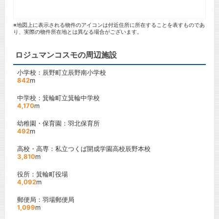
※地図上に表示される物件のアイコンは付近住所に所在することを表すものであ
り、実際の物件所在地とは異なる場合がございます。
ロジュマンコスモの周辺施設
小学校：辰野町立辰野南小学校
842
m
中学校：箕輪町立箕輪中学校
4,170
m
幼稚園・保育園：羽北保育所
492
m
高校・高専：私立つくば開成学園高校辰野本校
3,810
m
役所：箕輪町役場
4,092
m
郵便局：羽場郵便局
1,099
m