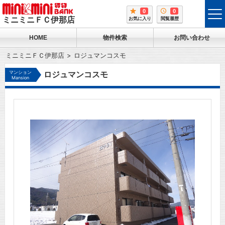
0
0
tog
ミニミニＦＣ伊那店
お気に入り
閲覧履歴
me
HOME
物件検索
お問い合わせ
ミニミニＦＣ伊那店
ロジュマンコスモ
マンション
ロジュマンコスモ
Mansion