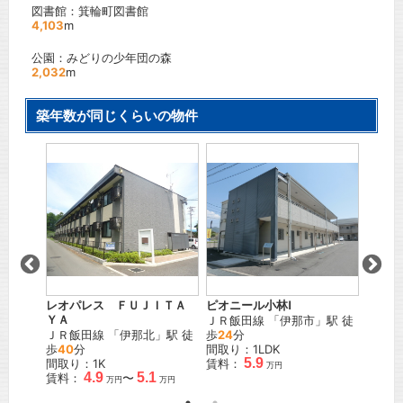
図書館：箕輪町図書館
4,103
m
公園：みどりの少年団の森
2,032
m
築年数が同じくらいの物件
8
レオパレス ＦＵＪＩＴＡ
ピオニール小林Ⅰ
リナシ
」駅 徒
ＹＡ
ＪＲ飯田線
「
伊那市
」駅 徒
ＪＲ飯
ＪＲ飯田線
「
伊那北
」駅 徒
歩
24
分
徒歩
1
歩
40
分
間取り：1LDK
間取り
5.9
間取り：1K
賃料：
賃料：
万円
万円
4.9
5.1
賃料：
〜
万円
万円