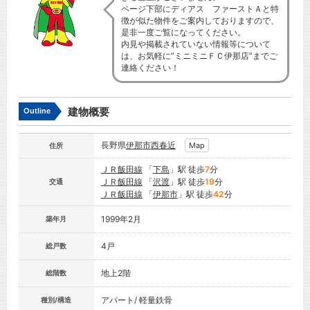
ページ下部にディアス ファーストＡと特
徴が似た物件をご案内しておりますので、
是非一度ご覧になってください。
内見や掲載されていない情報等について
は、お気軽に”ミニミニＦＣ伊那店”までご
連絡ください！
建物概要
Outline
長野県
伊那市
西春近
Map
住所
ＪＲ飯田線
「
下島
」駅 徒歩
7
分
ＪＲ飯田線
「
沢渡
」駅 徒歩
19
分
交通
ＪＲ飯田線
「
伊那市
」駅 徒歩
42
分
1999年2月
築年月
4戸
総戸数
地上2階
総階数
アパート/ 軽量鉄骨
種別/構造