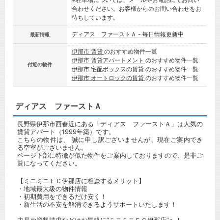
合わせください。お客様からのお問い合わせをお
待ちしています。
ディアス ファーストＡ - 毎日情報更新中
最新情報
伊那市 賃貸
のおすすめ物件一覧
伊那市 賃貸アパートメント
のおすすめ物件一覧
付近の物件
伊那市 宅配ボックスの賃貸
のおすすめ物件一覧
伊那市 オートロックの賃貸
のおすすめ物件一覧
ディアス ファーストＡ
長野県伊那市西春近にある「ディアス ファーストＡ」は人気の
賃貸アパート（1999年築）です。
こちらの物件は、 誠に申し訳ございませんが、現在ご案内でき
る空室がございません。
ページ下部に特徴が似た物件をご案内しておりますので、是非ご
覧になってください。
【ミニミニＦＣ伊那店に相談するメリット】
・地域最大級の物件情報
・初期費用をできるだけ安く！
・新生活の不安を解消できるようサポートいたします！