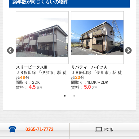
築年数が同じくらいの物件
α
スリーピークスⅢ
グラン
リバティ ハイツＡ
島
」駅
ＪＲ飯田線
「
伊那市
」駅 徒
ＪＲ飯
ＪＲ飯田線
「
伊那市
」駅 徒
歩
49
分
徒歩
8
歩
23
分
間取り：2DK
間取り
間取り：1LDK〜2DK
4.5
5.0
賃料：
賃料：
賃料：
万円
万円
万円
0265-71-7772
PC版