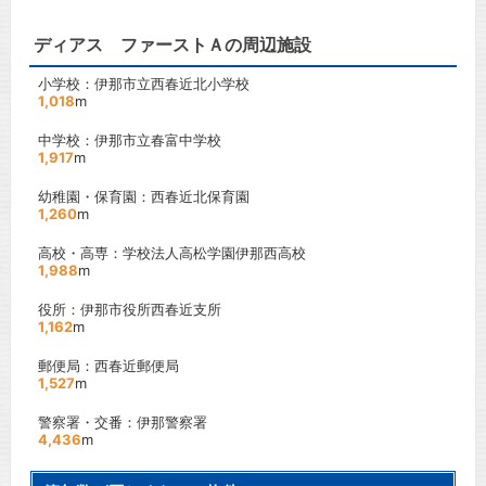
ディアス ファーストＡの周辺施設
小学校：伊那市立西春近北小学校
1,018
m
中学校：伊那市立春富中学校
1,917
m
幼稚園・保育園：西春近北保育園
1,260
m
高校・高専：学校法人高松学園伊那西高校
1,988
m
役所：伊那市役所西春近支所
1,162
m
郵便局：西春近郵便局
1,527
m
警察署・交番：伊那警察署
4,436
m