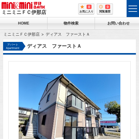
0
0
tog
ミニミニＦＣ伊那店
お気に入り
閲覧履歴
me
HOME
物件検索
お問い合わせ
ミニミニＦＣ伊那店
ディアス ファーストＡ
アパート
ディアス ファーストＡ
Apartment