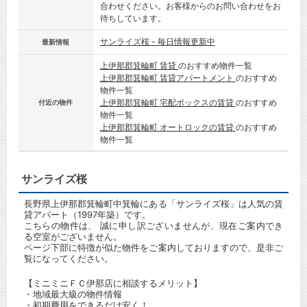
合わせください。お客様からのお問い合わせをお
待ちしています。
サンライズ桜 - 毎日情報更新中
最新情報
上伊那郡箕輪町 賃貸
のおすすめ物件一覧
上伊那郡箕輪町 賃貸アパートメント
のおすすめ
物件一覧
上伊那郡箕輪町 宅配ボックスの賃貸
のおすすめ
付近の物件
物件一覧
上伊那郡箕輪町 オートロックの賃貸
のおすすめ
物件一覧
サンライズ桜
長野県上伊那郡箕輪町中箕輪にある「サンライズ桜」は人気の賃
貸アパート（1997年築）です。
こちらの物件は、 誠に申し訳ございませんが、現在ご案内でき
る空室がございません。
ページ下部に特徴が似た物件をご案内しておりますので、是非ご
覧になってください。
【ミニミニＦＣ伊那店に相談するメリット】
・地域最大級の物件情報
・初期費用をできるだけ安く！