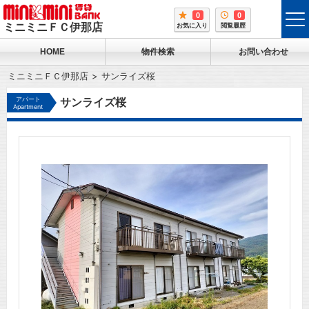
0
0
tog
ミニミニＦＣ伊那店
お気に入り
閲覧履歴
me
HOME
物件検索
お問い合わせ
ミニミニＦＣ伊那店
サンライズ桜
アパート
サンライズ桜
Apartment