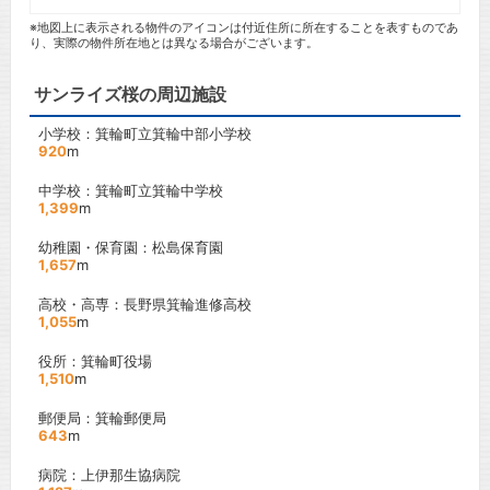
※地図上に表示される物件のアイコンは付近住所に所在することを表すものであ
り、実際の物件所在地とは異なる場合がございます。
サンライズ桜の周辺施設
小学校：箕輪町立箕輪中部小学校
920
m
中学校：箕輪町立箕輪中学校
1,399
m
幼稚園・保育園：松島保育園
1,657
m
高校・高専：長野県箕輪進修高校
1,055
m
役所：箕輪町役場
1,510
m
郵便局：箕輪郵便局
643
m
病院：上伊那生協病院