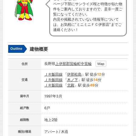
ページ下部にサンライズ桜と特徴が似た物
件をご案内しておりますので、是非一度ご
覧になってください。
内見や掲載されていない情報等について
は、お気軽に”ミニミニＦＣ伊那店”までご
連絡ください！
建物概要
Outline
長野県
上伊那郡箕輪町
中箕輪
Map
住所
ＪＲ飯田線
「
伊那松島
」駅 徒歩
12
分
ＪＲ飯田線
「
木ノ下
」駅 徒歩
14
分
交通
ＪＲ飯田線
「
北殿
」駅 徒歩
49
分
1997年3月
築年月
6戸
総戸数
地上2階
総階数
アパート/ 木造
種別/構造