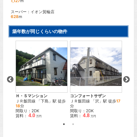
1,127
m
スーパー：イオン箕輪店
628
m
築年数が同じくらいの物件
β
Ｈ・Ｓマンション
コンフォートサザン
ハイツ
島
」駅
ＪＲ飯田線
「
下島
」駅 徒歩
ＪＲ飯田線
「
沢
」駅 徒歩
17
ＪＲ飯
18
分
分
歩
15
分
間取り：2DK
間取り：2DK
間取り
4.0
4.8
賃料：
賃料：
賃料：
万円
万円
万円