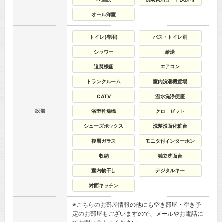
オール洋室
トイレ(専用)
バス・トイレ別
シャワー
給湯
追焚機能
エアコン
トランクルーム
室内洗濯機置場
CATV
温水洗浄便座
設備
浴室乾燥機
クローゼット
シューズボックス
洗髪洗面化粧台
複層ガラス
モニタ付インターホン
収納
独立洗面台
室内物干し
デジタルキー
対面キッチン
※こちらのお部屋情報の他にも空き部屋・空き予
定のお部屋もございますので、メールやお電話に