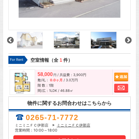
For Rent
空室情報（全
1
件）
58,000
/ 共益費：3,900円
追加
円
敷/礼：
0.0ヶ月
/
3.0万円
階 数：1階
お問
間/広：1LDK / 46.88㎡
物件に関するお問合わせはこちらから
0265-71-7772
ミニミニＦＣ伊那店
ミニミニＦＣ伊那店
営業時間：10:00～18:00