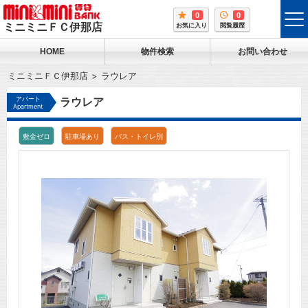
0
0
tog
ミニミニＦＣ伊那店
お気に入り
閲覧履歴
me
HOME
物件検索
お問い合わせ
ミニミニＦＣ伊那店
ラウレア
アパート
ラウレア
Apartment
敷金ゼロ
駐車場あり
バス・トイレ別