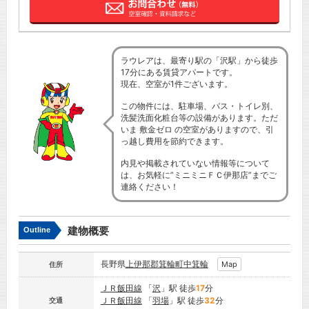
ラウレアは、最寄り駅の「沢駅」から徒歩
17分にある賃貸アパートです。
現在、空室が1件ございます。
この物件には、駐車場、バス・トイレ別、
洗髪洗面化粧台等の設備があります。ただ
いま 敷金ゼロ の空室がありますので、引
っ越し費用を節約できます。
内見や掲載されていない情報等について
は、お気軽に”ミニミニＦＣ伊那店”までご
連絡ください！
建物概要
Outline
長野県
上伊那郡箕輪町
中箕輪
Map
住所
ＪＲ飯田線
「
沢
」駅 徒歩
17
分
ＪＲ飯田線
「
羽場
」駅 徒歩
32
分
交通