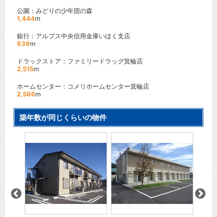
公園：みどりの少年団の森
1,444
m
銀行：アルプス中央信用金庫いほく支店
639
m
ドラックストア：ファミリードラッグ箕輪店
2,515
m
ホームセンター：コメリホームセンター箕輪店
2,566
m
築年数が同じくらいの物件
レオパ
」駅 徒
ＪＲ飯
歩
26
間取り
賃料：
万円