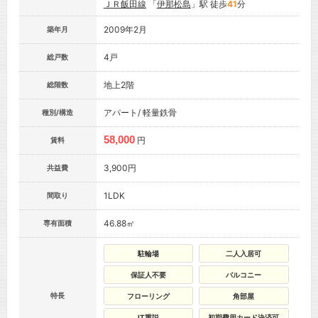
ＪＲ飯田線
「
伊那松島
」駅 徒歩
41
分
2009年2月
築年月
4戸
総戸数
地上2階
総階数
アパート/ 軽量鉄骨
種別/構造
58,000
円
賃料
3,900円
共益費
1LDK
間取り
46.88㎡
専有面積
駐輪場
二人入居可
保証人不要
バルコニー
特長
フローリング
角部屋
IT重説
初期費用カード決済可