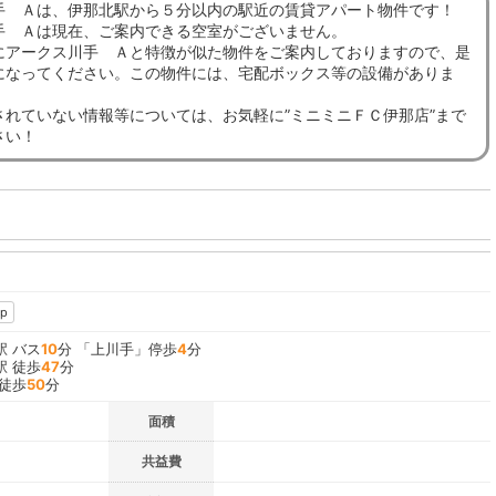
手 Ａは、伊那北駅から５分以内の駅近の賃貸アパート物件です！
手 Ａは現在、ご案内できる空室がございません。
にアークス川手 Ａと特徴が似た物件をご案内しておりますので、是
になってください。この物件には、宅配ボックス等の設備がありま
されていない情報等については、お気軽に”ミニミニＦＣ伊那店”まで
さい！
p
駅 バス
10
分 「上川手」停歩
4
分
駅 徒歩
47
分
 徒歩
50
分
面積
共益費