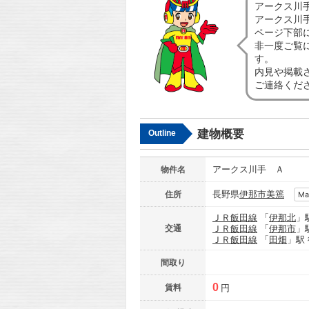
アークス川
アークス川
ページ下部
非一度ご覧
す。
内見や掲載
ご連絡くだ
建物概要
Outline
アークス川手 Ａ
物件名
長野県
伊那市
美篶
住所
Ma
ＪＲ飯田線
「
伊那北
」
交通
ＪＲ飯田線
「
伊那市
」
ＪＲ飯田線
「
田畑
」駅
間取り
0
賃料
円