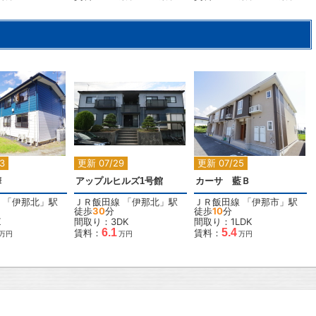
2
2
2
3
更新 07/29
更新 07/25
樺
アップルヒルズ1号館
カーサ 藍Ｂ
「
伊那北
」駅
ＪＲ飯田線
「
伊那北
」駅
ＪＲ飯田線
「
伊那市
」駅
徒歩
30
分
徒歩
10
分
K
間取り：3DK
間取り：1LDK
6.1
5.4
賃料：
賃料：
万円
万円
万円