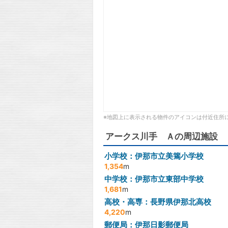
※地図上に表示される物件のアイコンは付近住所
アークス川手 Ａの周辺施設
小学校：伊那市立美篶小学校
1,354
m
中学校：伊那市立東部中学校
1,681
m
高校・高専：長野県伊那北高校
4,220
m
郵便局：伊那日影郵便局