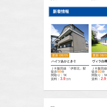
新着情報
2
更新 08/05
更新 08/0
ハイツあかときＣ
ヴィラ白
ＪＲ飯田線
「
伊那北
」駅
ＪＲ飯田線
徒歩
50
分
徒歩
32
分
間取り：1K
間取り：1
3.9
2.9
賃料：
賃料：
万円