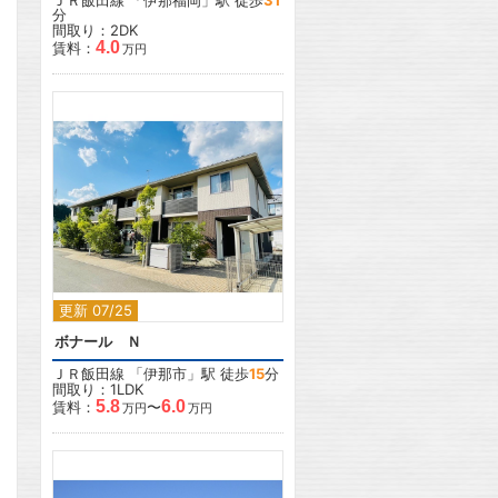
ＪＲ飯田線
「
伊那福岡
」駅 徒歩
31
分
間取り：2DK
4.0
賃料：
万円
2
2
更新 07/25
ボナール Ｎ
ＪＲ飯田線
「
伊那市
」駅 徒歩
15
分
間取り：1LDK
5.8
6.0
賃料：
〜
万円
万円