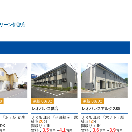
リーン伊那店
2
2
2
2
8
更新 08/02
更新 08/02
レオパレス愛宕
レオパレスアルクス08
「
沢
」駅 徒歩
ＪＲ飯田線
「
伊那福岡
」駅
ＪＲ飯田線
「
木ノ下
」駅
徒歩
20
分
徒歩
12
分
DK
間取り：1K
間取り：1K
3.5
4.1
3.6
3.9
賃料：
〜
賃料：
〜
万円
万円
万円
万円
万円