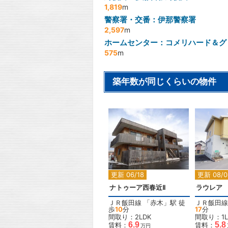
1,819
m
警察署・交番：伊那警察署
2,597
m
ホームセンター：コメリハード＆グ
575
m
築年数が同じくらいの物件
2
更新 06/18
更新 08/0
ナトゥーア西春近Ⅱ
ラウレア
ＪＲ飯田線
「
赤木
」駅 徒
ＪＲ飯田線
歩
10
分
17
分
間取り：2LDK
間取り：1L
6.9
5.8
賃料：
賃料：
万円