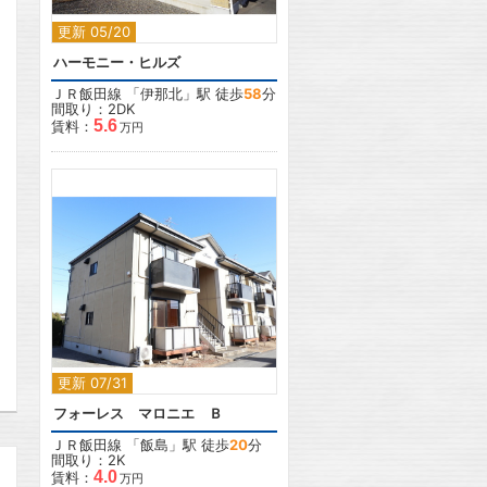
更新 05/20
ハーモニー・ヒルズ
ＪＲ飯田線
「
伊那北
」駅 徒歩
58
分
間取り：2DK
5.6
賃料：
万円
2
更新 07/31
フォーレス マロニエ Ｂ
ＪＲ飯田線
「
飯島
」駅 徒歩
20
分
間取り：2K
4.0
賃料：
万円