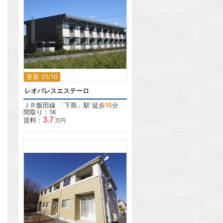
2
更新 01/10
レオパレスエステーロ
ＪＲ飯田線
「
下島
」駅 徒歩
15
分
間取り：1K
3.7
賃料：
万円
2