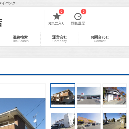
タイバンク
0
0
店
お気に入り
閲覧履歴
沿線検索
運営会社
お問合わせ
Line Search
Company
Contact