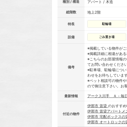
種別 / 構造
アパート / 木造
総階数
地上2階
特長
駐輪場
設備
ごみ置き場
※掲載している物件が
※掲載詳細に相違があ
※こちらのお部屋情報
てお問い合わせくださ
備考
※駐車場、駐輪場につ
わせをお待ちしていま
※ペット相談可の物件や
ので御注意下さい。お
アークス川手 Ａ - 毎
最新情報
伊那市 賃貸
のおすすめ
伊那市 賃貸アパートメ
付近の物件
伊那市 宅配ボックスの
伊那市 オートロックの