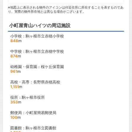
※地図上に表示される物件のアイコンは付近住所に所在することを表すものであ
り、実際の物件所在地とは異なる場合がございます。
小町屋青山ハイツの周辺施設
小学校：駒ヶ根市立赤穂小学校
848
m
中学校：駒ヶ根市立赤穂中学校
874
m
幼稚園・保育園：桜ケ丘保育園
961
m
高校・高専：長野県赤穂高校
1,151
m
役所：駒ヶ根市役所
353
m
郵便局：小町屋簡易郵便局
100
m
図書館：駒ヶ根市立図書館