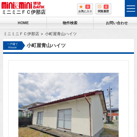
0
0
tog
ミニミニＦＣ伊那店
お気に入り
閲覧履歴
me
HOME
物件検索
お問い合わせ
ミニミニＦＣ伊那店
小町屋青山ハイツ
一戸建て
小町屋青山ハイツ
House