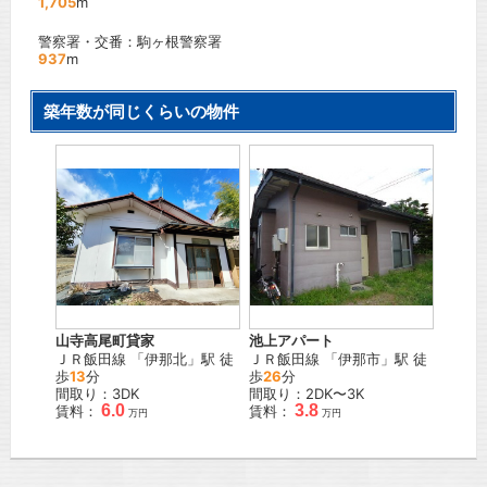
1,705
m
警察署・交番：駒ヶ根警察署
937
m
築年数が同じくらいの物件
山寺高尾町貸家
池上アパート
ＪＲ飯田線
「
伊那北
」駅 徒
ＪＲ飯田線
「
伊那市
」駅 徒
歩
13
分
歩
26
分
間取り：3DK
間取り：2DK〜3K
6.0
3.8
賃料：
賃料：
万円
万円