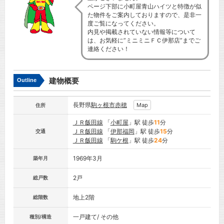
ページ下部に小町屋青山ハイツと特徴が似
た物件をご案内しておりますので、是非一
度ご覧になってください。
内見や掲載されていない情報等について
は、お気軽に”ミニミニＦＣ伊那店”までご
連絡ください！
建物概要
Outline
長野県
駒ヶ根市
赤穂
Map
住所
ＪＲ飯田線
「
小町屋
」駅 徒歩
11
分
ＪＲ飯田線
「
伊那福岡
」駅 徒歩
15
分
交通
ＪＲ飯田線
「
駒ケ根
」駅 徒歩
24
分
1969年3月
築年月
2戸
総戸数
地上2階
総階数
一戸建て/ その他
種別/構造