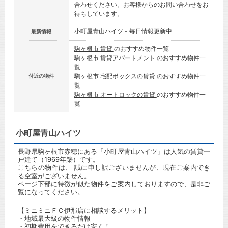
合わせください。お客様からのお問い合わせをお
待ちしています。
小町屋青山ハイツ - 毎日情報更新中
最新情報
駒ヶ根市 賃貸
のおすすめ物件一覧
駒ヶ根市 賃貸アパートメント
のおすすめ物件一
覧
駒ヶ根市 宅配ボックスの賃貸
のおすすめ物件一
付近の物件
覧
駒ヶ根市 オートロックの賃貸
のおすすめ物件一
覧
小町屋青山ハイツ
長野県駒ヶ根市赤穂にある「小町屋青山ハイツ」は人気の賃貸一
戸建て（1969年築）です。
こちらの物件は、 誠に申し訳ございませんが、現在ご案内でき
る空室がございません。
ページ下部に特徴が似た物件をご案内しておりますので、是非ご
覧になってください。
【ミニミニＦＣ伊那店に相談するメリット】
・地域最大級の物件情報
・初期費用をできるだけ安く！