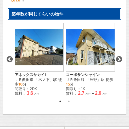
1,828
m
築年数が同じくらいの物件
アネックスサカイⅡ
コーポサンシャイン
シャト
」駅 徒
ＪＲ飯田線
「
木ノ下
」駅 徒
ＪＲ飯田線
「
辰野
」駅 徒歩
ＪＲ飯
歩
16
分
15
分
歩
10
間取り：2DK
間取り：1K
間取り
3.6
2.7
2.9
賃料：
賃料：
〜
賃料：
万円
万円
万円