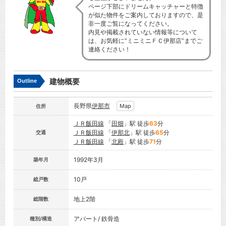
ページ下部にドリームキャッチャーと特徴
が似た物件をご案内しておりますので、是
非一度ご覧になってください。
内見や掲載されていない情報等について
は、お気軽に”ミニミニＦＣ伊那店”までご
連絡ください！
建物概要
Outline
長野県
伊那市
Map
住所
ＪＲ飯田線
「
田畑
」駅 徒歩
63
分
ＪＲ飯田線
「
伊那北
」駅 徒歩
65
分
交通
ＪＲ飯田線
「
北殿
」駅 徒歩
71
分
1992年3月
築年月
10戸
総戸数
地上2階
総階数
アパート/ 鉄骨造
種別/構造