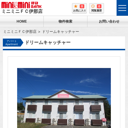
0
0
tog
ミニミニＦＣ伊那店
お気に入り
閲覧履歴
me
HOME
物件検索
お問い合わせ
ミニミニＦＣ伊那店
ドリームキャッチャー
アパート
ドリームキャッチャー
Apartment