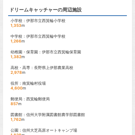
ドリームキャッチャーの周辺施設
小学校：伊那市立西箕輪小学校
1,353
m
中学校：伊那市立西箕輪中学校
1,266
m
幼稚園・保育園：伊那市立西箕輪保育園
1,382
m
高校・高専：長野県上伊那農業高校
2,978
m
役所：南箕輪村役場
4,600
m
郵便局：西箕輪郵便局
857
m
図書館：信州大学附属図書館農学部図書館
1,762
m
公園：信州大芝高原オートキャンプ場