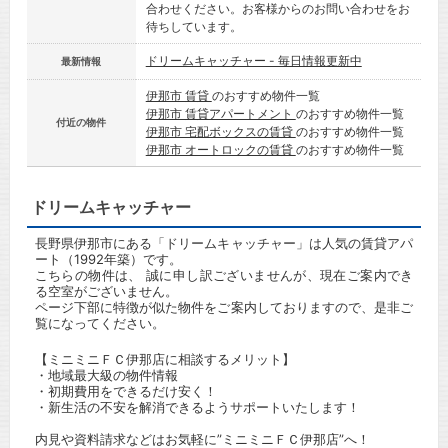
合わせください。お客様からのお問い合わせをお
待ちしています。
ドリームキャッチャー - 毎日情報更新中
最新情報
伊那市 賃貸
のおすすめ物件一覧
伊那市 賃貸アパートメント
のおすすめ物件一覧
付近の物件
伊那市 宅配ボックスの賃貸
のおすすめ物件一覧
伊那市 オートロックの賃貸
のおすすめ物件一覧
ドリームキャッチャー
長野県伊那市にある「ドリームキャッチャー」は人気の賃貸アパ
ート（1992年築）です。
こちらの物件は、 誠に申し訳ございませんが、現在ご案内でき
る空室がございません。
ページ下部に特徴が似た物件をご案内しておりますので、是非ご
覧になってください。
【ミニミニＦＣ伊那店に相談するメリット】
・地域最大級の物件情報
・初期費用をできるだけ安く！
・新生活の不安を解消できるようサポートいたします！
内見や資料請求などはお気軽に”ミニミニＦＣ伊那店”へ！