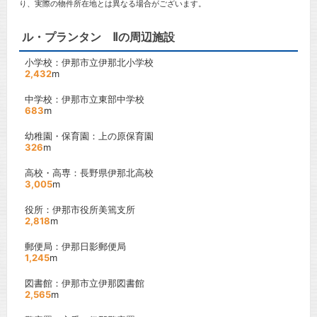
り、実際の物件所在地とは異なる場合がございます。
ル・プランタン Ⅱの周辺施設
小学校：伊那市立伊那北小学校
2,432
m
中学校：伊那市立東部中学校
683
m
幼稚園・保育園：上の原保育園
326
m
高校・高専：長野県伊那北高校
3,005
m
役所：伊那市役所美篶支所
2,818
m
郵便局：伊那日影郵便局
1,245
m
図書館：伊那市立伊那図書館
2,565
m