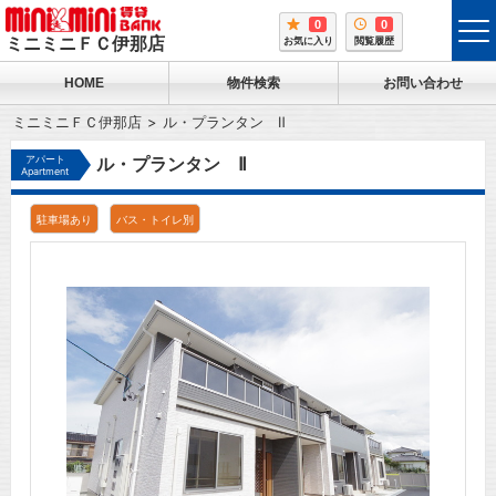
0
0
tog
ミニミニＦＣ伊那店
お気に入り
閲覧履歴
me
HOME
物件検索
お問い合わせ
ミニミニＦＣ伊那店
ル・プランタン Ⅱ
アパート
ル・プランタン Ⅱ
Apartment
駐車場あり
バス・トイレ別