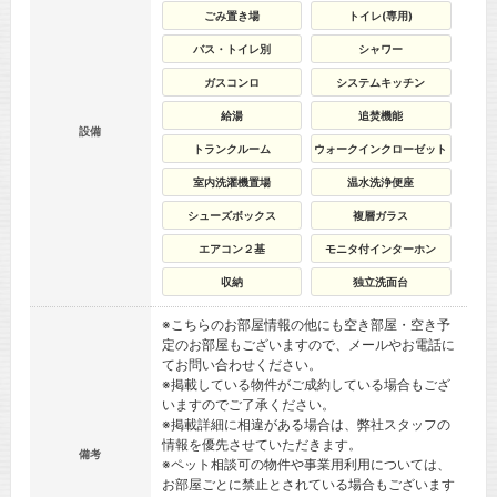
ごみ置き場
トイレ(専用)
バス・トイレ別
シャワー
ガスコンロ
システムキッチン
給湯
追焚機能
設備
トランクルーム
ウォークインクローゼット
室内洗濯機置場
温水洗浄便座
シューズボックス
複層ガラス
エアコン２基
モニタ付インターホン
収納
独立洗面台
※こちらのお部屋情報の他にも空き部屋・空き予
定のお部屋もございますので、メールやお電話に
てお問い合わせください。
※掲載している物件がご成約している場合もござ
いますのでご了承ください。
※掲載詳細に相違がある場合は、弊社スタッフの
情報を優先させていただきます。
備考
※ペット相談可の物件や事業用利用については、
お部屋ごとに禁止とされている場合もございます