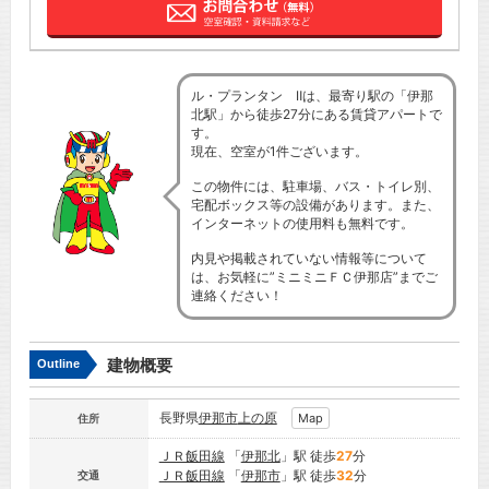
ル・プランタン Ⅱは、最寄り駅の「伊那
北駅」から徒歩27分にある賃貸アパートで
す。
現在、空室が1件ございます。
この物件には、駐車場、バス・トイレ別、
宅配ボックス等の設備があります。また、
インターネットの使用料も無料です。
内見や掲載されていない情報等について
は、お気軽に”ミニミニＦＣ伊那店”までご
連絡ください！
建物概要
Outline
長野県
伊那市
上の原
Map
住所
ＪＲ飯田線
「
伊那北
」駅 徒歩
27
分
ＪＲ飯田線
「
伊那市
」駅 徒歩
32
分
交通