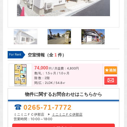
For Rent
空室情報（全
1
件）
74,000
/ 共益費：4,800円
追加
円
敷/礼：
1.5ヶ月
/
1.0ヶ月
階 数：2階
お問
間/広：2LDK / 54.8㎡
物件に関するお問合わせはこちらから
0265-71-7772
ミニミニＦＣ伊那店
ミニミニＦＣ伊那店
営業時間：10:00～18:00