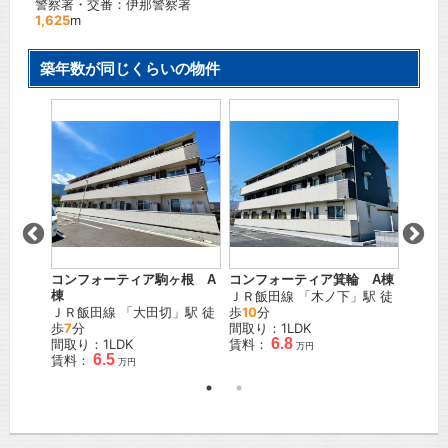
警察署・交番：伊那警察署
1,625
m
築年数が同じくらいの物件
ソフィ
コンフォーティア駒ヶ根 A
コンフォーティア箕輪 A棟
セロ 
棟
ＪＲ飯田線
「
木ノ下
」駅 徒
ＪＲ飯
」駅 徒
ＪＲ飯田線
「
大田切
」駅 徒
歩
10
分
徒歩
4
歩
7
分
間取り：1LDK
間取り
6.8
間取り：1LDK
賃料：
賃料：
万円
6.5
賃料：
万円