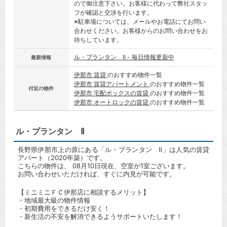
ので御注意下さい。お客様に代わって弊社スタッ
フが確認と交渉を行います。
※駐車場については、メールやお電話にてお問い
合わせください。お客様からのお問い合わせをお
待ちしています。
ル・プランタン Ⅱ - 毎日情報更新中
最新情報
伊那市 賃貸
のおすすめ物件一覧
伊那市 賃貸アパートメント
のおすすめ物件一覧
付近の物件
伊那市 宅配ボックスの賃貸
のおすすめ物件一覧
伊那市 オートロックの賃貸
のおすすめ物件一覧
ル・プランタン Ⅱ
長野県伊那市上の原にある「ル・プランタン Ⅱ」は人気の賃貸
アパート（2020年築）です。
こちらの物件は、 08月10日現在、空室が1室ございます。
お問い合わせいただければ、すぐに内見が可能です。
【ミニミニＦＣ伊那店に相談するメリット】
・地域最大級の物件情報
・初期費用をできるだけ安く！
・新生活の不安を解消できるようサポートいたします！