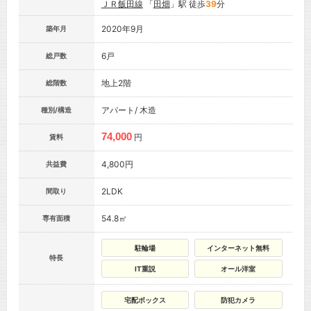
ＪＲ飯田線
「
田畑
」駅 徒歩
39
分
2020年9月
築年月
6戸
総戸数
地上2階
総階数
アパート/ 木造
種別/構造
74,000
円
賃料
4,800円
共益費
2LDK
間取り
54.8㎡
専有面積
駐輪場
インターネット無料
特長
IT重説
オール洋室
宅配ボックス
防犯カメラ