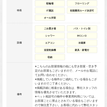
駐輪場
フローリング
特長
IT重説
初期費用カード決済可
オール洋室
ごみ置き場
バス・トイレ別
シャワー
IHコンロ
設備
エアコン
冷蔵庫
浴室乾燥機
家具・家電付
収納
※こちらのお部屋情報の他にも空き部屋・空き予
定のお部屋もございますので、メールやお電話に
てお問い合わせください。
※掲載している物件がご成約している場合もござ
いますのでご了承ください。
※掲載詳細に相違がある場合は、弊社スタッフの
情報を優先させていただきます。
備考
※ペット相談可の物件や事業用利用については、
お部屋ごとに禁止とされている場合もございます
ので御注意下さい。お客様に代わって弊社スタッ