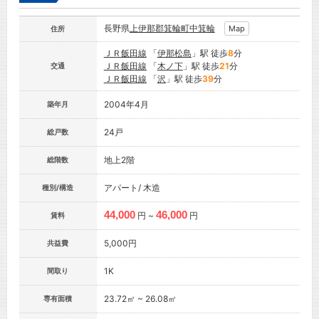
長野県
上伊那郡箕輪町
中箕輪
Map
住所
ＪＲ飯田線
「
伊那松島
」駅 徒歩
8
分
ＪＲ飯田線
「
木ノ下
」駅 徒歩
21
分
交通
ＪＲ飯田線
「
沢
」駅 徒歩
39
分
2004年4月
築年月
24戸
総戸数
地上2階
総階数
アパート/ 木造
種別/構造
44,000
46,000
円 ~
円
賃料
5,000円
共益費
1K
間取り
23.72㎡ ~ 26.08㎡
専有面積