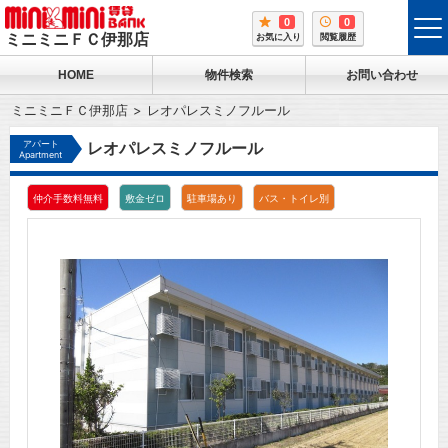
0
0
tog
ミニミニＦＣ伊那店
お気に入り
閲覧履歴
me
HOME
物件検索
お問い合わせ
ミニミニＦＣ伊那店
レオパレスミノフルール
アパート
レオパレスミノフルール
Apartment
仲介手数料無料
敷金ゼロ
駐車場あり
バス・トイレ別