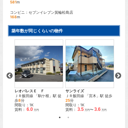
581
m
コンビニ：セブンイレブン箕輪松島店
168
m
築年数が同じくらいの物件
スリー
駅 徒歩
ＪＲ飯
歩
49
間取り
賃料：
レオパレスＥ Ｆ
サンライズ
ＪＲ飯田線
「
駒ケ根
」駅 徒
ＪＲ飯田線
「
宮木
」駅 徒歩
歩
8
分
25
分
間取り：1K
間取り：1K
6.0
3.5
3.6
賃料：
賃料：
〜
万円
万円
万円