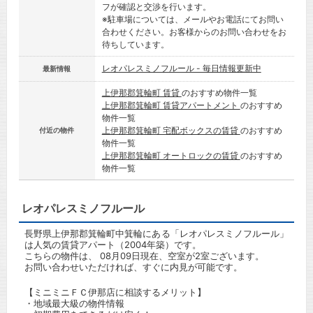
フが確認と交渉を行います。
※駐車場については、メールやお電話にてお問い
合わせください。お客様からのお問い合わせをお
待ちしています。
レオパレスミノフルール - 毎日情報更新中
最新情報
上伊那郡箕輪町 賃貸
のおすすめ物件一覧
上伊那郡箕輪町 賃貸アパートメント
のおすすめ
物件一覧
上伊那郡箕輪町 宅配ボックスの賃貸
のおすすめ
付近の物件
物件一覧
上伊那郡箕輪町 オートロックの賃貸
のおすすめ
物件一覧
レオパレスミノフルール
長野県上伊那郡箕輪町中箕輪にある「レオパレスミノフルール」
は人気の賃貸アパート（2004年築）です。
こちらの物件は、 08月09日現在、空室が2室ございます。
お問い合わせいただければ、すぐに内見が可能です。
【ミニミニＦＣ伊那店に相談するメリット】
・地域最大級の物件情報