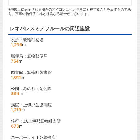
※地図上に表示される物件のアイコンは付近住所に所在することを表すものであ
り、実際の物件所在地とは異なる場合がございます。
レオパレスミノフルールの周辺施設
役所：箕輪町役場
1,236
m
郵便局：箕輪郵便局
754
m
図書館：箕輪町図書館
1,011
m
公園：みのわ天竜公園
864
m
病院：上伊那生協病院
1,219
m
銀行：JA上伊那箕輪町支所
673
m
スーパー：イオン箕輪店