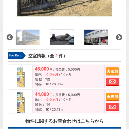
For Rent
空室情報（全
2
件）
46,000
/ 共益費：5,000円
追加
円
敷/礼：
0.0ヶ月
/
1.0ヶ月
階 数：2階
お問
間/広：1K / 26.08㎡
44,000
/ 共益費：5,000円
追加
円
敷/礼：
0.0ヶ月
/
1.0ヶ月
階 数：1階
お問
間/広：1K / 23.72㎡
物件に関するお問合わせはこちらから