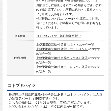
※ペット相談可の物件や事業用利用については、
お部屋ごとに禁止とされている場合もございます
ので御注意下さい。お客様に代わって弊社スタッ
フが確認と交渉を行います。
※駐車場については、メールやお電話にてお問い
合わせください。お客様からのお問い合わせをお
待ちしています。
コトブキハイツ - 毎日情報更新中
最新情報
上伊那郡南箕輪村 賃貸
のおすすめ物件一覧
上伊那郡南箕輪村 賃貸アパートメント
のおすす
め物件一覧
上伊那郡南箕輪村 宅配ボックスの賃貸
のおすす
付近の物件
め物件一覧
上伊那郡南箕輪村 オートロックの賃貸
のおすす
め物件一覧
コトブキハイツ
長野県上伊那郡南箕輪村神子柴にある「コトブキハイツ」は人気
の賃貸アパート（1983年築）です。
こちらの物件は、 08月08日現在、空室が1室ございます。
お問い合わせいただければ、すぐに内見が可能です。