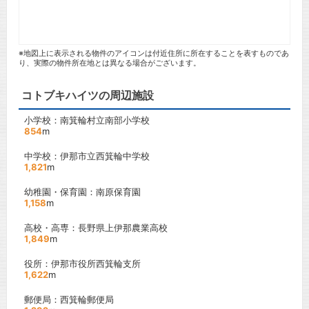
※地図上に表示される物件のアイコンは付近住所に所在することを表すものであ
り、実際の物件所在地とは異なる場合がございます。
コトブキハイツの周辺施設
小学校：南箕輪村立南部小学校
854
m
中学校：伊那市立西箕輪中学校
1,821
m
幼稚園・保育園：南原保育園
1,158
m
高校・高専：長野県上伊那農業高校
1,849
m
役所：伊那市役所西箕輪支所
1,622
m
郵便局：西箕輪郵便局