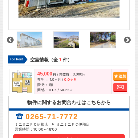
For Rent
空室情報（全
1
件）
45,000
/ 共益費：3,000円
追加
円
敷/礼：
1.0ヶ月
/
0.0ヶ月
階 数：1階
お問
間/広：1LDK / 50.22㎡
物件に関するお問合わせはこちらから
0265-71-7772
ミニミニＦＣ伊那店
ミニミニＦＣ伊那店
営業時間：10:00～18:00