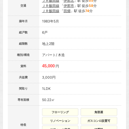
ＪＲ飯田線
「
伊那北
」駅 徒歩
55
分
ＪＲ飯田線
「
伊那市
」駅 徒歩
58
分
交通
ＪＲ飯田線
「
田畑
」駅 徒歩
74
分
1983年5月
築年月
6戸
総戸数
地上2階
総階数
アパート/ 木造
種別/構造
45,000
円
賃料
3,000円
共益費
1LDK
間取り
50.22㎡
専有面積
フローリング
角部屋
リノベーション
ガスコンロ設置可
特長