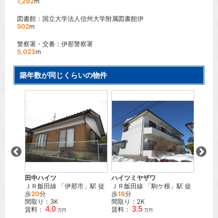
1,292
m
図書館：国立大学法人信州大学附属図書館伊
502
m
警察署・交番：伊那警察署
5,023
m
築年数が同じくらいの物件
スカイ
」駅 徒
ＪＲ飯
歩
24
間取り
賃料：
田中ハイツ
ハイツミヤザワ
ＪＲ飯田線
「
伊那市
」駅 徒
ＪＲ飯田線
「
駒ケ根
」駅 徒
歩
20
分
歩
18
分
間取り：3K
間取り：2K
4.0
3.5
賃料：
賃料：
万円
万円