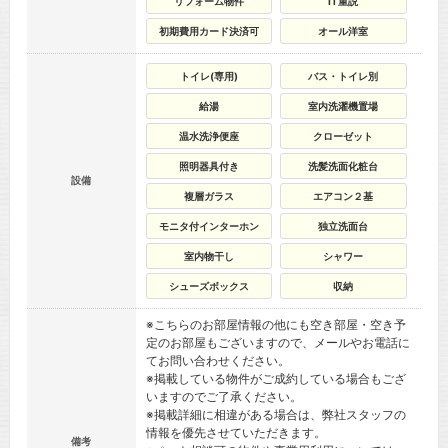
リフォーム物件
IT重説
初期費用カード決済可
オール洋室
トイレ(専用)
バス・トイレ別
給湯
室内洗濯機置場
温水洗浄便座
クローゼット
照明器具付き
洗髪洗面化粧台
設備
複層ガラス
エアコン２基
モニタ付インターホン
独立洗面台
室内物干し
シャワー
シューズボックス
収納
※こちらのお部屋情報の他にも空き部屋・空き予
定のお部屋もございますので、メールやお電話に
てお問い合わせください。
※掲載している物件がご成約している場合もござ
いますのでご了承ください。
※掲載詳細に相違がある場合は、弊社スタッフの
情報を優先させていただきます。
備考