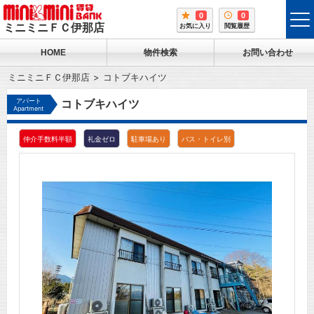
0
0
tog
ミニミニＦＣ伊那店
お気に入り
閲覧履歴
me
HOME
物件検索
お問い合わせ
ミニミニＦＣ伊那店
コトブキハイツ
アパート
コトブキハイツ
Apartment
仲介手数料半額
礼金ゼロ
駐車場あり
バス・トイレ別