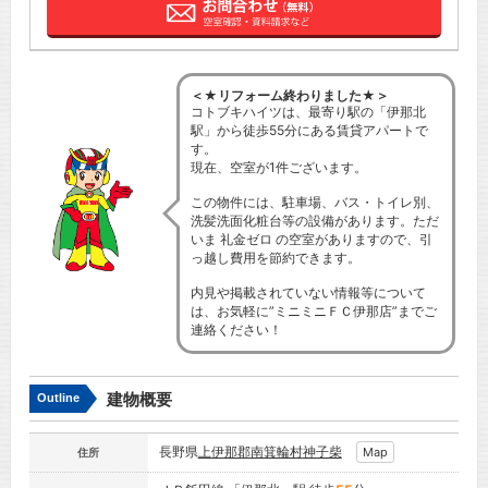
＜★リフォーム終わりました★＞
コトブキハイツは、最寄り駅の「伊那北
駅」から徒歩55分にある賃貸アパートで
す。
現在、空室が1件ございます。
この物件には、駐車場、バス・トイレ別、
洗髪洗面化粧台等の設備があります。ただ
いま 礼金ゼロ の空室がありますので、引
っ越し費用を節約できます。
内見や掲載されていない情報等について
は、お気軽に”ミニミニＦＣ伊那店”までご
連絡ください！
建物概要
Outline
長野県
上伊那郡南箕輪村
神子柴
Map
住所