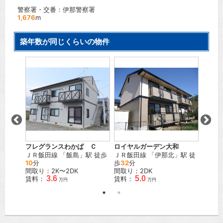
警察署・交番：伊那警察署
1,676
m
築年数が同じくらいの物件
β
島
」駅
万円
ロイヤルガーデン大和
サルヴ
フレグランスわかば Ｃ
ＪＲ飯田線
「
伊那北
」駅 徒
ＪＲ飯
ＪＲ飯田線
「
飯島
」駅 徒歩
歩
32
分
歩
57
10
分
間取り：2DK
間取り
間取り：2K〜2DK
5.0
3.6
賃料：
賃料：
賃料：
万円
万円