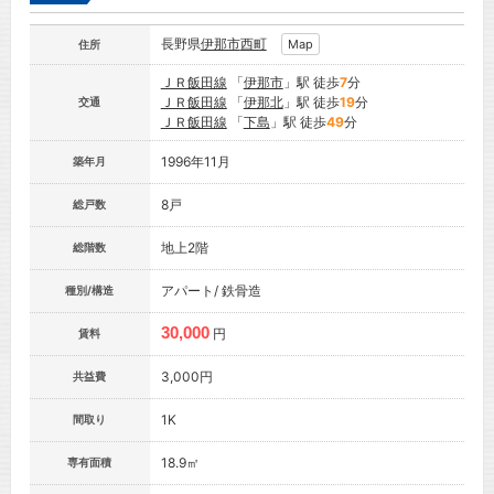
長野県
伊那市
西町
Map
住所
ＪＲ飯田線
「
伊那市
」駅 徒歩
7
分
ＪＲ飯田線
「
伊那北
」駅 徒歩
19
分
交通
ＪＲ飯田線
「
下島
」駅 徒歩
49
分
1996年11月
築年月
8戸
総戸数
地上2階
総階数
アパート/ 鉄骨造
種別/構造
30,000
円
賃料
3,000円
共益費
1K
間取り
18.9㎡
専有面積