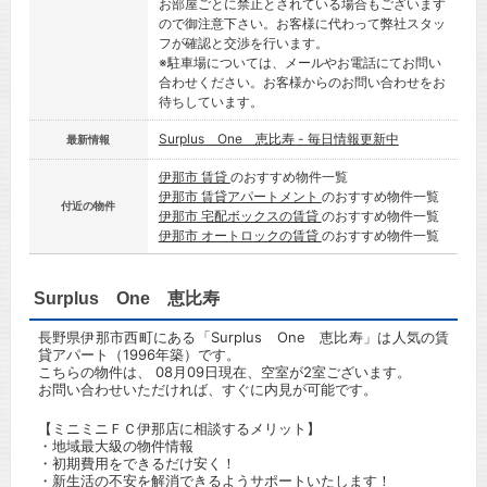
お部屋ごとに禁止とされている場合もございます
ので御注意下さい。お客様に代わって弊社スタッ
フが確認と交渉を行います。
※駐車場については、メールやお電話にてお問い
合わせください。お客様からのお問い合わせをお
待ちしています。
Surplus One 恵比寿 - 毎日情報更新中
最新情報
伊那市 賃貸
のおすすめ物件一覧
伊那市 賃貸アパートメント
のおすすめ物件一覧
付近の物件
伊那市 宅配ボックスの賃貸
のおすすめ物件一覧
伊那市 オートロックの賃貸
のおすすめ物件一覧
Surplus One 恵比寿
長野県伊那市西町にある「Surplus One 恵比寿」は人気の賃
貸アパート（1996年築）です。
こちらの物件は、 08月09日現在、空室が2室ございます。
お問い合わせいただければ、すぐに内見が可能です。
【ミニミニＦＣ伊那店に相談するメリット】
・地域最大級の物件情報
・初期費用をできるだけ安く！
・新生活の不安を解消できるようサポートいたします！