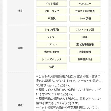
ペット相談
バルコニー
特長
フローリング
ガスコンロ設置可
IT重説
オール洋室
トイレ(専用)
バス・トイレ別
シャワー
給湯
エアコン
室内洗濯機置場
設備
温水洗浄便座
浴室乾燥機
シューズボックス
照明器具付き
収納
※こちらのお部屋情報の他にも空き部屋・空き予
定のお部屋もございますので、メールやお電話に
てお問い合わせください。
※掲載している物件がご成約している場合もござ
いますのでご了承ください。
※掲載詳細に相違がある場合は、弊社スタッフの
情報を優先させていただきます。
備考
※ペット相談可の物件や事業用利用については、