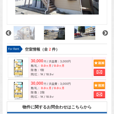
For Rent
空室情報（全
2
件）
30,000
/ 共益費：3,000円
追加
円
敷/礼：
0.0ヶ月
/
0.0ヶ月
階 数：1階
お問
間/広：1K / 18.9㎡
30,000
/ 共益費：3,000円
追加
円
敷/礼：
0.0ヶ月
/
0.0ヶ月
階 数：2階
お問
間/広：1K / 18.9㎡
物件に関するお問合わせはこちらから