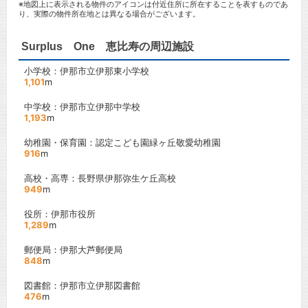
※地図上に表示される物件のアイコンは付近住所に所在することを表すものであ
り、実際の物件所在地とは異なる場合がございます。
Surplus One 恵比寿の周辺施設
小学校：伊那市立伊那東小学校
1,101
m
中学校：伊那市立伊那中学校
1,193
m
幼稚園・保育園：認定こども園緑ヶ丘敬愛幼稚園
916
m
高校・高専：長野県伊那弥生ケ丘高校
949
m
役所：伊那市役所
1,289
m
郵便局：伊那大芦郵便局
848
m
図書館：伊那市立伊那図書館
476
m