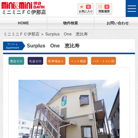
0
0
tog
ミニミニＦＣ伊那店
お気に入り
閲覧履歴
me
HOME
物件検索
お問い合わせ
ミニミニＦＣ伊那店
Surplus One 恵比寿
アパート
Surplus One 恵比寿
Apartment
敷金ゼロ
礼金ゼロ
駐車場あり
ペット相談
バス・トイレ別