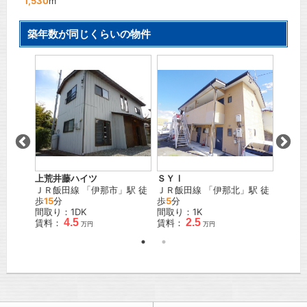
1,530
m
築年数が同じくらいの物件
上荒井藤ハイツ
ＳＹⅠ
セント
 徒歩
ＪＲ飯田線
「
伊那市
」駅 徒
ＪＲ飯田線
「
伊那北
」駅 徒
ＪＲ飯
歩
15
分
歩
5
分
歩
16
間取り：1DK
間取り：1K
間取り
4.5
2.5
賃料：
賃料：
賃料：
万円
万円