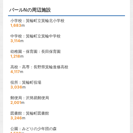
パールNの周辺施設
小学校：箕輪町立箕輪北小学校
1,683
m
中学校：箕輪町立箕輪中学校
3,114
m
幼稚園・保育園：長田保育園
1,218
m
高校・高専：長野県箕輪進修高校
4,117
m
役所：箕輪町役場
3,036
m
郵便局：沢簡易郵便局
2,001
m
図書館：箕輪町図書館
3,246
m
公園：みどりの少年団の森