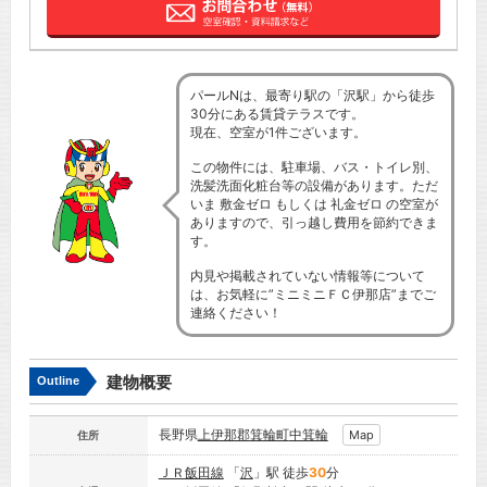
パールNは、最寄り駅の「沢駅」から徒歩
30分にある賃貸テラスです。
現在、空室が1件ございます。
この物件には、駐車場、バス・トイレ別、
洗髪洗面化粧台等の設備があります。ただ
いま 敷金ゼロ もしくは 礼金ゼロ の空室が
ありますので、引っ越し費用を節約できま
す。
内見や掲載されていない情報等について
は、お気軽に”ミニミニＦＣ伊那店”までご
連絡ください！
建物概要
Outline
長野県
上伊那郡箕輪町
中箕輪
Map
住所
ＪＲ飯田線
「
沢
」駅 徒歩
30
分