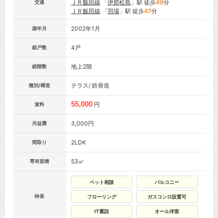
ＪＲ飯田線
「
伊那松島
」駅 徒歩
40
分
交通
ＪＲ飯田線
「
羽場
」駅 徒歩
47
分
2002年1月
築年月
4戸
総戸数
地上2階
総階数
テラス/ 鉄骨造
種別/構造
55,000
円
賃料
3,000円
共益費
2LDK
間取り
53㎡
専有面積
ペット相談
バルコニー
特長
フローリング
ガスコンロ設置可
IT重説
オール洋室