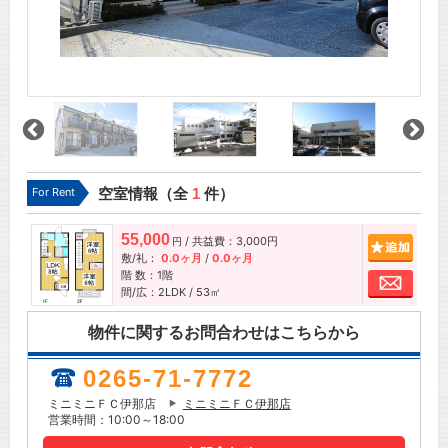
For Rent
空室情報（全
1
件）
55,000
/ 共益費：3,000円
追加
円
敷/礼：
0.0ヶ月
/
0.0ヶ月
階 数：1階
お問
間/広：2LDK / 53㎡
物件に関するお問合わせはこちらから
0265-71-7772
ミニミニＦＣ伊那店
ミニミニＦＣ伊那店
営業時間：10:00～18:00