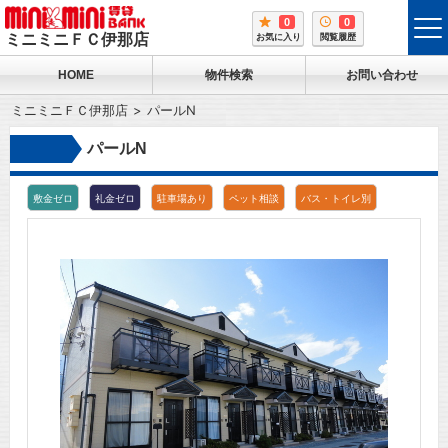
0
0
tog
ミニミニＦＣ伊那店
お気に入り
閲覧履歴
me
HOME
物件検索
お問い合わせ
ミニミニＦＣ伊那店
パールN
パールN
敷金ゼロ
礼金ゼロ
駐車場あり
ペット相談
バス・トイレ別