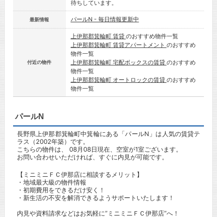
待ちしています。
パールN - 毎日情報更新中
最新情報
上伊那郡箕輪町 賃貸
のおすすめ物件一覧
上伊那郡箕輪町 賃貸アパートメント
のおすすめ
物件一覧
上伊那郡箕輪町 宅配ボックスの賃貸
のおすすめ
付近の物件
物件一覧
上伊那郡箕輪町 オートロックの賃貸
のおすすめ
物件一覧
パールN
長野県上伊那郡箕輪町中箕輪にある「パールN」は人気の賃貸テ
ラス（2002年築）です。
こちらの物件は、 08月08日現在、空室が1室ございます。
お問い合わせいただければ、すぐに内見が可能です。
【ミニミニＦＣ伊那店に相談するメリット】
・地域最大級の物件情報
・初期費用をできるだけ安く！
・新生活の不安を解消できるようサポートいたします！
内見や資料請求などはお気軽に”ミニミニＦＣ伊那店”へ！