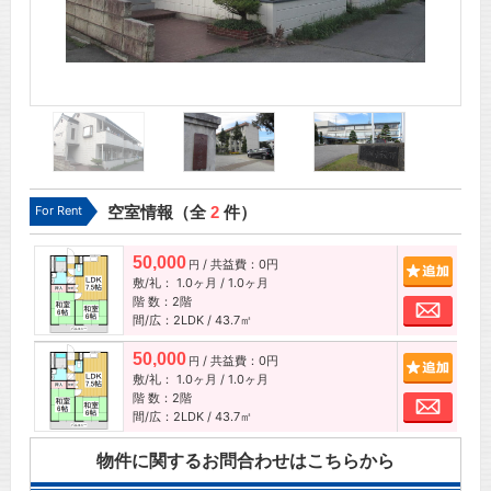
For Rent
空室情報（全
2
件）
50,000
/ 共益費：0円
追加
円
敷/礼：
1.0ヶ月
/
1.0ヶ月
階 数：2階
お問
間/広：2LDK / 43.7㎡
50,000
/ 共益費：0円
追加
円
敷/礼：
1.0ヶ月
/
1.0ヶ月
階 数：2階
お問
間/広：2LDK / 43.7㎡
物件に関するお問合わせはこちらから