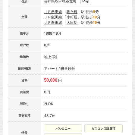
長野県
駒ヶ根市
北町
Map
住所
ＪＲ飯田線
「
駒ケ根
」駅 徒歩
5
分
ＪＲ飯田線
「
小町屋
」駅 徒歩
19
分
交通
ＪＲ飯田線
「
大田切
」駅 徒歩
19
分
1988年9月
築年月
8戸
総戸数
地上2階
総階数
アパート/ 軽量鉄骨
種別/構造
50,000
円
賃料
0円
共益費
2LDK
間取り
43.7㎡
専有面積
バルコニー
ガスコンロ設置可
特長