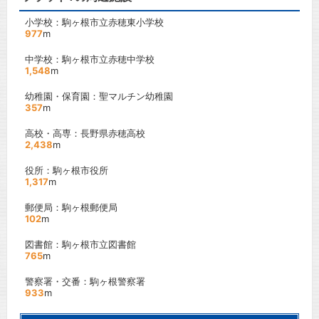
小学校：駒ヶ根市立赤穂東小学校
977
m
中学校：駒ヶ根市立赤穂中学校
1,548
m
幼稚園・保育園：聖マルチン幼稚園
357
m
高校・高専：長野県赤穂高校
2,438
m
役所：駒ヶ根市役所
1,317
m
郵便局：駒ヶ根郵便局
102
m
図書館：駒ヶ根市立図書館
765
m
警察署・交番：駒ヶ根警察署
933
m