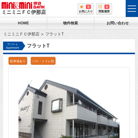
0
0
tog
ミニミニＦＣ伊那店
お気に入り
閲覧履歴
me
HOME
物件検索
お問い合わせ
ミニミニＦＣ伊那店
フラットT
アパート
フラットT
Apartment
駐車場あり
バス・トイレ別