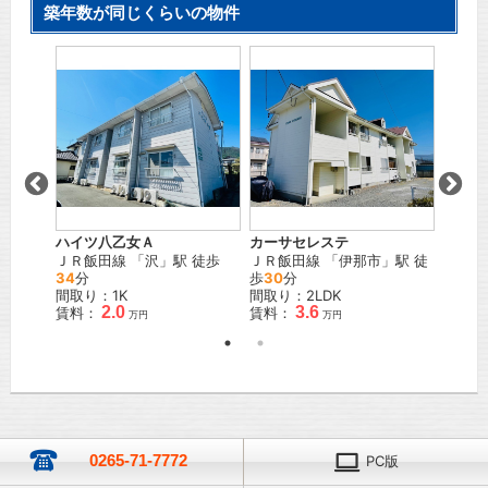
築年数が同じくらいの物件
ハイツ八乙女Ａ
カーサセレステ
コーポ
駅 徒歩
ＪＲ飯田線
「
沢
」駅 徒歩
ＪＲ飯田線
「
伊那市
」駅 徒
ＪＲ飯
34
分
歩
30
分
歩
23
間取り：1K
間取り：2LDK
間取り
2.0
3.6
賃料：
賃料：
賃料：
万円
万円
0265-71-7772
PC版