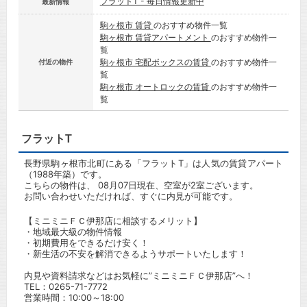
フラットT - 毎日情報更新中
最新情報
駒ヶ根市 賃貸
のおすすめ物件一覧
駒ヶ根市 賃貸アパートメント
のおすすめ物件一
覧
駒ヶ根市 宅配ボックスの賃貸
のおすすめ物件一
付近の物件
覧
駒ヶ根市 オートロックの賃貸
のおすすめ物件一
覧
フラットT
長野県駒ヶ根市北町にある「フラットT」は人気の賃貸アパート
（1988年築）です。
こちらの物件は、 08月07日現在、空室が2室ございます。
お問い合わせいただければ、すぐに内見が可能です。
【ミニミニＦＣ伊那店に相談するメリット】
・地域最大級の物件情報
・初期費用をできるだけ安く！
・新生活の不安を解消できるようサポートいたします！
内見や資料請求などはお気軽に”ミニミニＦＣ伊那店”へ！
TEL：
0265-71-7772
営業時間：10:00～18:00